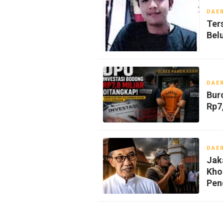
DAE
Ter
Bel
DAE
Bur
Rp7
DAE
Jak
Kho
Pen