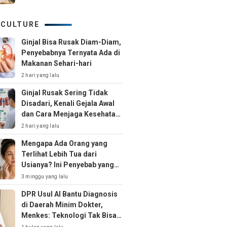
 CULTURE
Ginjal Bisa Rusak Diam-Diam,
Penyebabnya Ternyata Ada di
Makanan Sehari-hari
2 hari yang lalu
Ginjal Rusak Sering Tidak
Disadari, Kenali Gejala Awal
dan Cara Menjaga Kesehatan
Ginjal Sejak Dini
2 hari yang lalu
Mengapa Ada Orang yang
Terlihat Lebih Tua dari
Usianya? Ini Penyebab yang
Jarang Disadari
3 minggu yang lalu
DPR Usul AI Bantu Diagnosis
di Daerah Minim Dokter,
Menkes: Teknologi Tak Bisa
Gantikan Peran Dokter