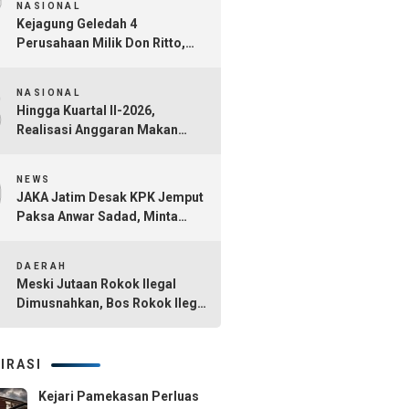
7
NASIONAL
Kejagung Geledah 4
Perusahaan Milik Don Ritto,
Diduga Jadi Tempat Cuci Uang
8
Kasus TPPU Febrie Adriansyah
NASIONAL
Hingga Kuartal II-2026,
Realisasi Anggaran Makan
Bergizi Gratis Capai Rp101,1
9
Triliun
NEWS
JAKA Jatim Desak KPK Jemput
Paksa Anwar Sadad, Minta
Seluruh Tersangka Dana Hibah
10
Jatim Segera Ditahan
DAERAH
Meski Jutaan Rokok Ilegal
Dimusnahkan, Bos Rokok Ilegal
di Madura Belum Tersentuh
IRASI
Kejari Pamekasan Perluas