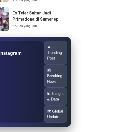
1 bulan yang lalu
Es Teler Sultan Jadi
Primadona di Sumenep
2 bulan yang lalu
🔥
Trending
 Instagram
Post
📰
Breaking
News
📊 Insight
& Data
🌍 Global
Update