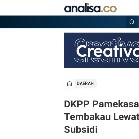
Lewati
ke
konten
Analisa
Situs berita online terpercaya
DAERAH
DKPP Pamekasan
Tembakau Lewat
Subsidi