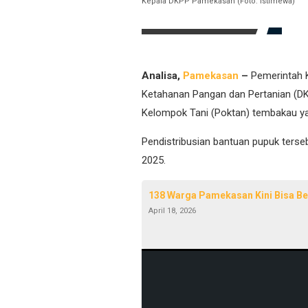
Kepala DKPP Pamekasan (Foto: Istimewa)
Analisa,
Pamekasan
–
Pemerintah 
Ketahanan Pangan dan Pertanian (D
Kelompok Tani (Poktan) tembakau y
Pendistribusian bantuan pupuk terse
2025.
138 Warga Pamekasan Kini Bisa Be
April 18, 2026