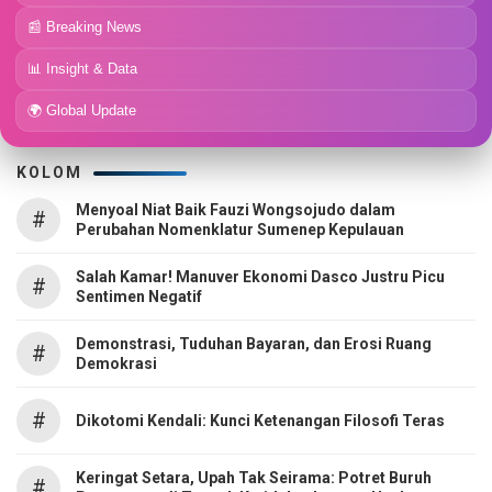
📰 Breaking News
📊 Insight & Data
🌍 Global Update
KOLOM
Menyoal Niat Baik Fauzi Wongsojudo dalam
#
Perubahan Nomenklatur Sumenep Kepulauan
Salah Kamar! Manuver Ekonomi Dasco Justru Picu
#
Sentimen Negatif
Demonstrasi, Tuduhan Bayaran, dan Erosi Ruang
#
Demokrasi
#
Dikotomi Kendali: Kunci Ketenangan Filosofi Teras
Keringat Setara, Upah Tak Seirama: Potret Buruh
#