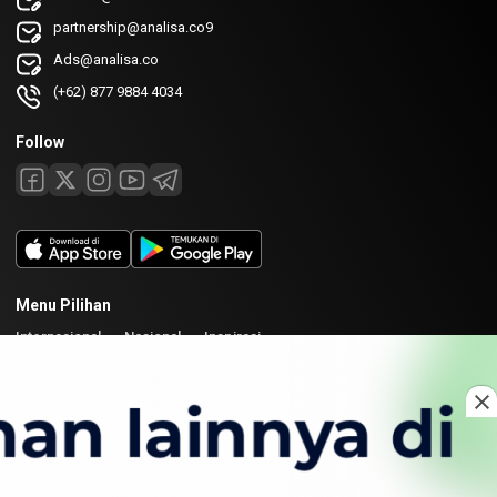
partnership@analisa.co9
Ads@analisa.co
(+62) 877 9884 4034
Follow
Menu Pilihan
Internasional
Nasional
Inspirasi
Laman
Tentang
Redaksi
Kirim Karya
Kolaborasi
Copyright © 2026 Analisa. All rights reserved.