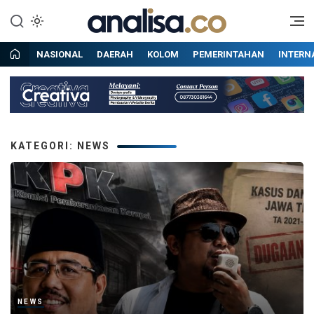
Lewati
ke
Situs berita online terpercaya
Analisa
konten
NASIONAL
DAERAH
KOLOM
PEMERINTAHAN
INTERN
KATEGORI: NEWS
NEWS