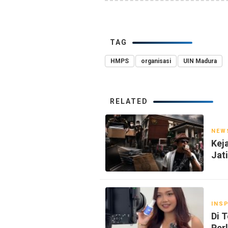
TAG
HMPS
organisasi
UIN Madura
RELATED
NEW
Kej
Jat
INSP
Di 
Per