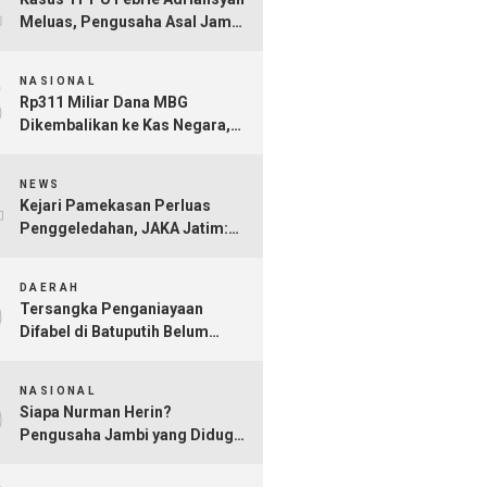
Meluas, Pengusaha Asal Jambi
Nurman Herin Jadi Tersangka
3
NASIONAL
Rp311 Miliar Dana MBG
Dikembalikan ke Kas Negara,
Ratusan Rekening Dapur
4
Bermasalah Terungkap
NEWS
Kejari Pamekasan Perluas
Penggeledahan, JAKA Jatim:
Jangan Sampai Hanya Gertak
5
Sambal!
DAERAH
Tersangka Penganiayaan
Difabel di Batuputih Belum
Diringkus
6
NASIONAL
Siapa Nurman Herin?
Pengusaha Jambi yang Diduga
Jadi Orang Kepercayaan Febrie
Adriansyah