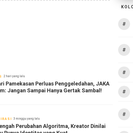
KOL
#
#
#
S
2 hari yang lalu
ari Pamekasan Perluas Penggeledahan, JAKA
im: Jangan Sampai Hanya Gertak Sambal!
#
#
IRASI
3 minggu yang lalu
Tengah Perubahan Algoritma, Kreator Dinilai
lu Punya Identitas yang Kuat