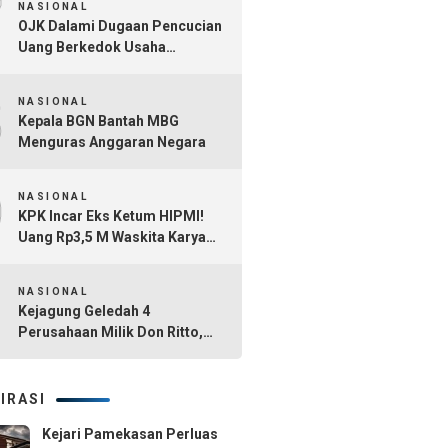
7
NASIONAL
OJK Dalami Dugaan Pencucian
Uang Berkedok Usaha
Tambang dan Kafe di Sultra
8
NASIONAL
Kepala BGN Bantah MBG
Menguras Anggaran Negara
9
NASIONAL
KPK Incar Eks Ketum HIPMI!
Uang Rp3,5 M Waskita Karya
Diduga Mengalir Akbar
10
Himawan Buchari
NASIONAL
Kejagung Geledah 4
Perusahaan Milik Don Ritto,
Diduga Jadi Tempat Cuci Uang
Kasus TPPU Febrie Adriansyah
IRASI
Kejari Pamekasan Perluas