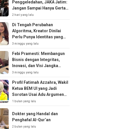
Penggeledahan, JAKA Jatim:
Jangan Sampai Hanya Gertak
Sambal!
2 hari yang lalu
Di Tengah Perubahan
Algoritma, Kreator Dinilai
Perlu Punya Identitas yang
Kuat
3 minggu yang lalu
Febi Pramesti: Membangun
Bisnis dengan Integritas,
Inovasi, dan Visi Jangka
Panjang
3 minggu yang lalu
Profil Fatimah Azzahra, Wakil
Ketua BEM UI yang Jadi
Sorotan Usai Adu Argumen
soal MBG
1 bulan yang lalu
Dokter yang Handal dan
Penghafal Al-Qur’an
2 bulan yang lalu