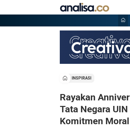
Lewati
ke
konten
Analisa
Situs berita online terpercaya
INSPIRASI
Rayakan Annive
Tata Negara UIN
Komitmen Moral