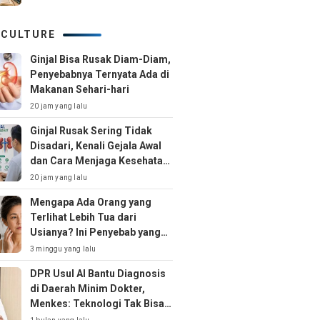
 CULTURE
Ginjal Bisa Rusak Diam-Diam,
Penyebabnya Ternyata Ada di
Makanan Sehari-hari
20 jam yang lalu
Ginjal Rusak Sering Tidak
Disadari, Kenali Gejala Awal
dan Cara Menjaga Kesehatan
Ginjal Sejak Dini
20 jam yang lalu
Mengapa Ada Orang yang
Terlihat Lebih Tua dari
Usianya? Ini Penyebab yang
Jarang Disadari
3 minggu yang lalu
DPR Usul AI Bantu Diagnosis
di Daerah Minim Dokter,
Menkes: Teknologi Tak Bisa
Gantikan Peran Dokter