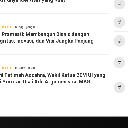
#
#
IRASI
3 minggu yang lalu
i Pramesti: Membangun Bisnis dengan
gritas, Inovasi, dan Visi Jangka Panjang
#
#
IRASI
1 bulan yang lalu
fil Fatimah Azzahra, Wakil Ketua BEM UI yang
i Sorotan Usai Adu Argumen soal MBG
#