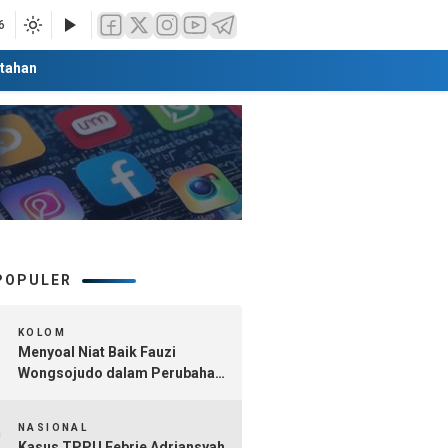
6
tahan
POPULER
1
KOLOM
Menyoal Niat Baik Fauzi
Wongsojudo dalam Perubahan
Nomenklatur Sumenep
2
Kepulauan
NASIONAL
Kasus TPPU Febrie Adriansyah