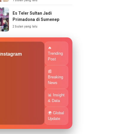
1 bulan yang lalu
Es Teler Sultan Jadi
Primadona di Sumenep
2 bulan yang lalu
🔥
Trending
 Instagram
Post
📰
Breaking
News
📊 Insight
& Data
🌍 Global
Update