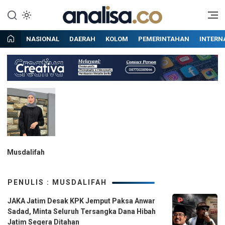
Lewati
ke
Situs berita online terpercaya
Analisa
konten
NASIONAL
DAERAH
KOLOM
PEMERINTAHAN
INTERN
Musdalifah
PENULIS : MUSDALIFAH
JAKA Jatim Desak KPK Jemput Paksa Anwar
Sadad, Minta Seluruh Tersangka Dana Hibah
Jatim Segera Ditahan