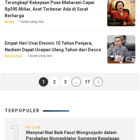
Terungkap! Kekayaan Puan Maharani Capai
Rp395 Miliar, Aset Terbesar Ada di Surat
Berharga
1 bulan yang lalu
NEWS
Empat Hari Usai Divonis 10 Tahun Penjara,
Nadiem Dapat Ucapan Ulang Tahun dari Dasco
1 bulan yang lalu
NASIONAL
1
2
3
…
17
TERPOPULER
1
KOLOM
Menyoal Niat Baik Fauzi Wongsojudo dalam
Perubahan Nomenklatur Sumenep Kepulauan