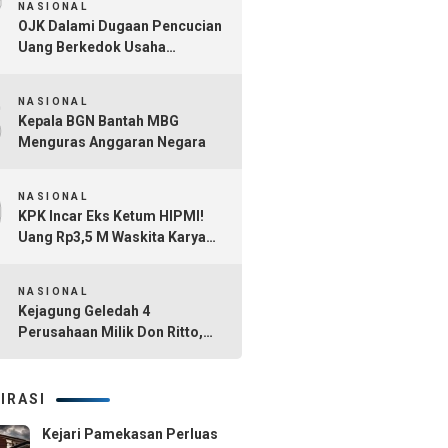
7
NASIONAL
OJK Dalami Dugaan Pencucian
Uang Berkedok Usaha
Tambang dan Kafe di Sultra
8
NASIONAL
Kepala BGN Bantah MBG
Menguras Anggaran Negara
9
NASIONAL
KPK Incar Eks Ketum HIPMI!
Uang Rp3,5 M Waskita Karya
Diduga Mengalir Akbar
10
Himawan Buchari
NASIONAL
Kejagung Geledah 4
Perusahaan Milik Don Ritto,
Diduga Jadi Tempat Cuci Uang
Kasus TPPU Febrie Adriansyah
IRASI
Kejari Pamekasan Perluas