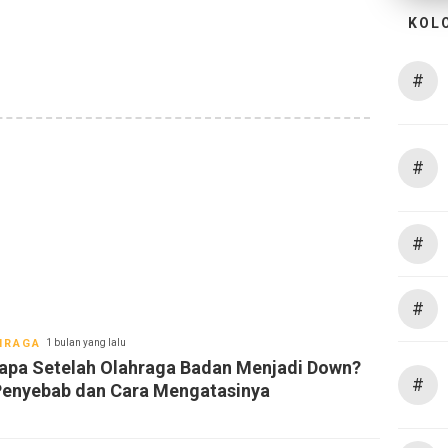
KOL
#
#
#
#
HRAGA
1 bulan yang lalu
apa Setelah Olahraga Badan Menjadi Down?
#
 Penyebab dan Cara Mengatasinya