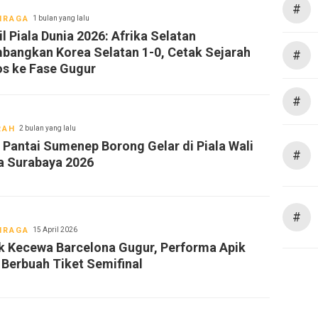
#
HRAGA
1 bulan yang lalu
l Piala Dunia 2026: Afrika Selatan
bangkan Korea Selatan 1-0, Cetak Sejarah
#
os ke Fase Gugur
#
RAH
2 bulan yang lalu
i Pantai Sumenep Borong Gelar di Piala Wali
#
a Surabaya 2026
#
HRAGA
15 April 2026
ck Kecewa Barcelona Gugur, Performa Apik
 Berbuah Tiket Semifinal