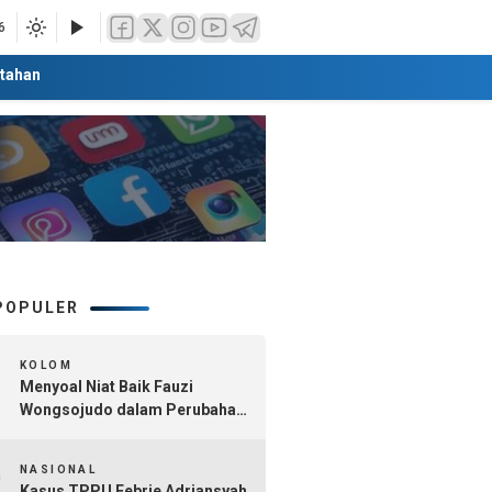
6
tahan
POPULER
1
KOLOM
Menyoal Niat Baik Fauzi
Wongsojudo dalam Perubahan
Nomenklatur Sumenep
2
Kepulauan
NASIONAL
Kasus TPPU Febrie Adriansyah