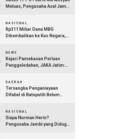
Meluas, Pengusaha Asal Jambi
Nurman Herin Jadi Tersangka
3
NASIONAL
Rp311 Miliar Dana MBG
Dikembalikan ke Kas Negara,
Ratusan Rekening Dapur
4
Bermasalah Terungkap
NEWS
Kejari Pamekasan Perluas
Penggeledahan, JAKA Jatim:
Jangan Sampai Hanya Gertak
5
Sambal!
DAERAH
Tersangka Penganiayaan
Difabel di Batuputih Belum
Diringkus
6
NASIONAL
Siapa Nurman Herin?
Pengusaha Jambi yang Diduga
Jadi Orang Kepercayaan Febrie
Adriansyah