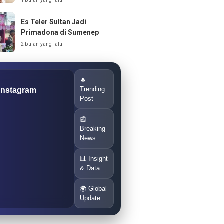
1 bulan yang lalu
Es Teler Sultan Jadi
Primadona di Sumenep
2 bulan yang lalu
🔥
Trending
 Instagram
Post
📰
Breaking
News
📊 Insight
& Data
🌍 Global
Update