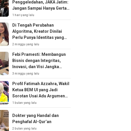
Penggeledahan, JAKA Jatim:
Jangan Sampai Hanya Gertak
Sambal!
1 hari yang lalu
Di Tengah Perubahan
Algoritma, Kreator Dinilai
Perlu Punya Identitas yang
Kuat
2 minggu yang lalu
Febi Pramesti: Membangun
Bisnis dengan Integritas,
Inovasi, dan Visi Jangka
Panjang
3 minggu yang lalu
Profil Fatimah Azzahra, Wakil
Ketua BEM UI yang Jadi
Sorotan Usai Adu Argumen
soal MBG
1 bulan yang lalu
Dokter yang Handal dan
Penghafal Al-Qur’an
2 bulan yang lalu