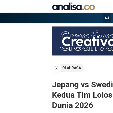
Lewati
ke
konten
Analisa
Situs berita online terpercaya
OLAHRAGA
Jepang vs Swedi
Kedua Tim Lolos
Dunia 2026