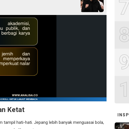
SCROLL UNTUK LANJUT MEMBACA
an Ketat
INSP
im tampil hati-hati. Jepang lebih banyak menguasai bola,