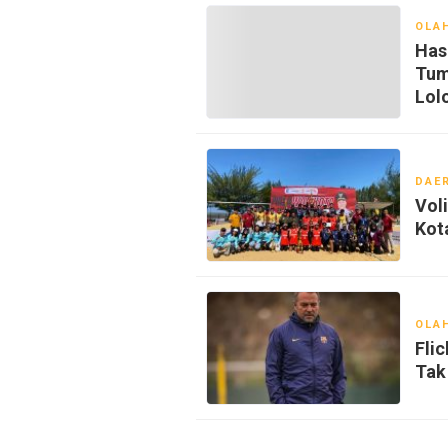
OLA
Hasi
Tum
Lol
DAE
Vol
Kot
OLA
Fli
Tak