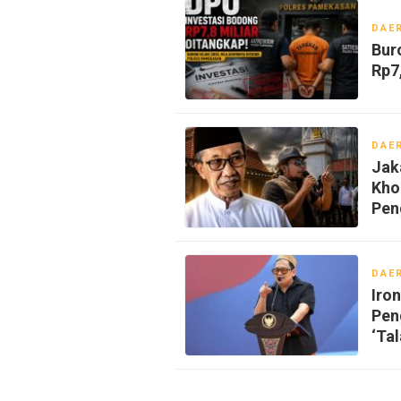
DAE
Bur
Rp7
DAE
Jak
Kho
Pen
DAE
‎Ir
Pen