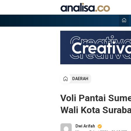
Lewati
ke
konten
Analisa
Situs berita online terpercaya
DAERAH
Voli Pantai Sume
Wali Kota Surab
Dwi Arifah