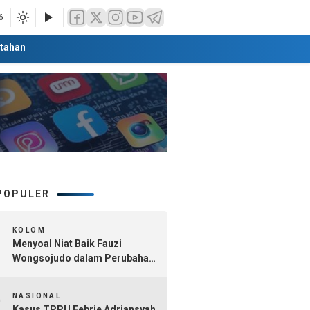
6
tahan
POPULER
1
KOLOM
Menyoal Niat Baik Fauzi
Wongsojudo dalam Perubahan
Nomenklatur Sumenep
2
Kepulauan
NASIONAL
Kasus TPPU Febrie Adriansyah