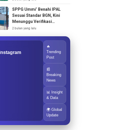
SPPG Ummi’ Benahi IPAL
Sesuai Standar BGN, Kini
Menunggu Verifikasi
Operasional
2 bulan yang lalu
🔥
Trending
 Instagram
Post
📰
Breaking
News
📊 Insight
& Data
🌍 Global
Update