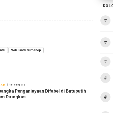
KOL
#
#
ntai
Voli Pantai Sumenep
#
#
RAH
6 hari yang lalu
sangka Penganiayaan Difabel di Batuputih
um Diringkus
#