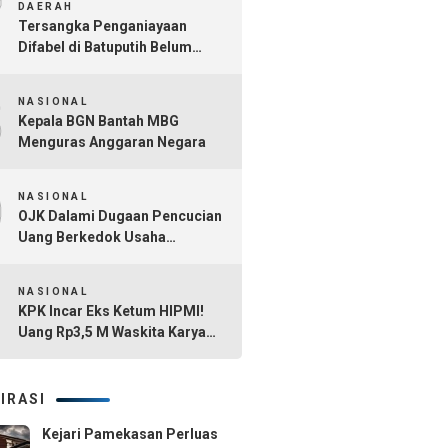
7
DAERAH
Tersangka Penganiayaan
Difabel di Batuputih Belum
Diringkus
8
NASIONAL
Kepala BGN Bantah MBG
Menguras Anggaran Negara
9
NASIONAL
OJK Dalami Dugaan Pencucian
Uang Berkedok Usaha
Tambang dan Kafe di Sultra
10
NASIONAL
KPK Incar Eks Ketum HIPMI!
Uang Rp3,5 M Waskita Karya
Diduga Mengalir Akbar
Himawan Buchari
IRASI
Kejari Pamekasan Perluas