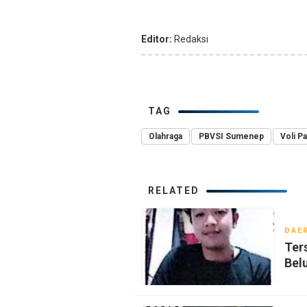
Editor:
Redaksi
TAG
Olahraga
PBVSI Sumenep
Voli Pa
RELATED
DAE
Ter
Bel