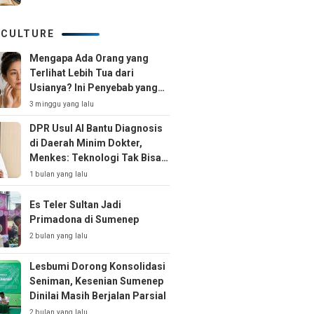
 CULTURE
Mengapa Ada Orang yang
Terlihat Lebih Tua dari
Usianya? Ini Penyebab yang
Jarang Disadari
3 minggu yang lalu
DPR Usul AI Bantu Diagnosis
di Daerah Minim Dokter,
Menkes: Teknologi Tak Bisa
Gantikan Peran Dokter
1 bulan yang lalu
Es Teler Sultan Jadi
Primadona di Sumenep
2 bulan yang lalu
Lesbumi Dorong Konsolidasi
Seniman, Kesenian Sumenep
Dinilai Masih Berjalan Parsial
2 bulan yang lalu