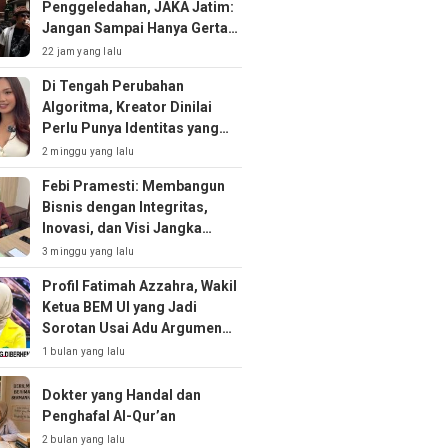
Penggeledahan, JAKA Jatim:
Jangan Sampai Hanya Gertak
Sambal!
22 jam yang lalu
Di Tengah Perubahan
Algoritma, Kreator Dinilai
Perlu Punya Identitas yang
Kuat
2 minggu yang lalu
Febi Pramesti: Membangun
Bisnis dengan Integritas,
Inovasi, dan Visi Jangka
Panjang
3 minggu yang lalu
Profil Fatimah Azzahra, Wakil
Ketua BEM UI yang Jadi
Sorotan Usai Adu Argumen
soal MBG
1 bulan yang lalu
Dokter yang Handal dan
Penghafal Al-Qur’an
2 bulan yang lalu