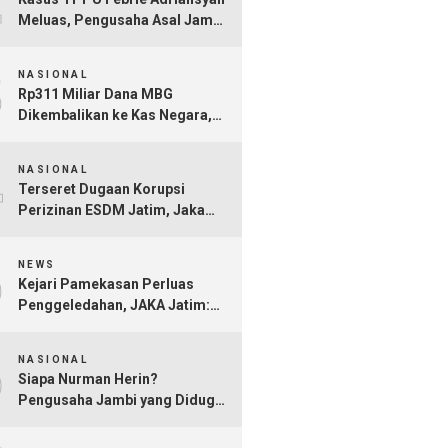
Meluas, Pengusaha Asal Jambi
Nurman Herin Jadi Tersangka
3
NASIONAL
Rp311 Miliar Dana MBG
Dikembalikan ke Kas Negara,
Ratusan Rekening Dapur
4
Bermasalah Terungkap
NASIONAL
Terseret Dugaan Korupsi
Perizinan ESDM Jatim, Jaka
Jatim Minta Kejati Jangan Ragu
5
Tersangkakan Nurkholis!
NEWS
Kejari Pamekasan Perluas
Penggeledahan, JAKA Jatim:
Jangan Sampai Hanya Gertak
6
Sambal!
NASIONAL
Siapa Nurman Herin?
Pengusaha Jambi yang Diduga
Jadi Orang Kepercayaan Febrie
Adriansyah