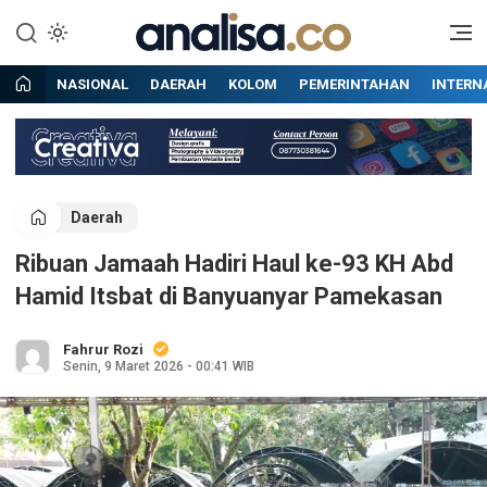
Lewati
ke
Situs berita online terpercaya
Analisa
konten
NASIONAL
DAERAH
KOLOM
PEMERINTAHAN
INTERN
Daerah
Ribuan Jamaah Hadiri Haul ke-93 KH Abd
Hamid Itsbat di Banyuanyar Pamekasan
Fahrur Rozi
Senin, 9 Maret 2026 - 00:41 WIB