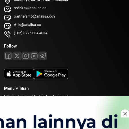
redaksi@analisa.co
partnership@analisa.co9
Ads@analisa.co
(+62) 877 9884 4034
Follow
Menu Pilihan
Internasional
Nasional
Inspirasi
Laman
Tentang
Redaksi
Kirim Karya
Kolaborasi
Copyright © 2026 Analisa. All rights reserved.