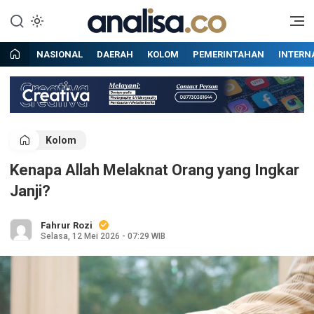
Lewati
ke
Situs berita online terpercaya
Analisa
konten
NASIONAL
DAERAH
KOLOM
PEMERINTAHAN
INTERN
Kolom
Kenapa Allah Melaknat Orang yang Ingkar
Janji?
Fahrur Rozi
Selasa, 12 Mei 2026 - 07:29 WIB