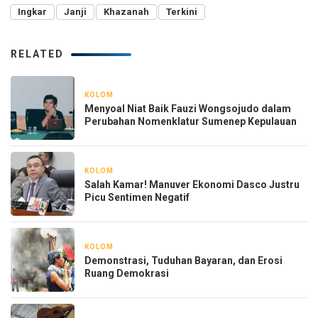
Ingkar
Janji
Khazanah
Terkini
RELATED
KOLOM
3 hari yang lalu
Menyoal Niat Baik Fauzi Wongsojudo dalam
Perubahan Nomenklatur Sumenep Kepulauan
KOLOM
3 minggu yang lalu
Salah Kamar! Manuver Ekonomi Dasco Justru
Picu Sentimen Negatif
KOLOM
1 bulan yang lalu
Demonstrasi, Tuduhan Bayaran, dan Erosi
Ruang Demokrasi