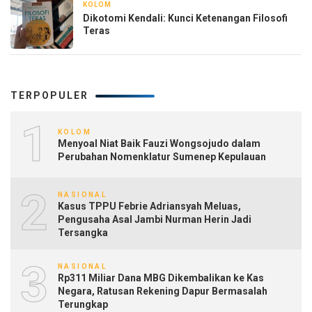
KOLOM
1 bulan yang lalu
Dikotomi Kendali: Kunci Ketenangan Filosofi
Teras
TERPOPULER
1
KOLOM
Menyoal Niat Baik Fauzi Wongsojudo dalam
Perubahan Nomenklatur Sumenep Kepulauan
2
NASIONAL
Kasus TPPU Febrie Adriansyah Meluas,
Pengusaha Asal Jambi Nurman Herin Jadi
Tersangka
3
NASIONAL
Rp311 Miliar Dana MBG Dikembalikan ke Kas
Negara, Ratusan Rekening Dapur Bermasalah
Terungkap