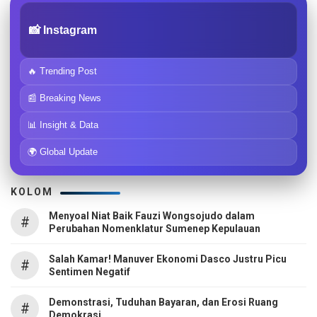
📸 Instagram
🔥 Trending Post
📰 Breaking News
📊 Insight & Data
🌍 Global Update
KOLOM
Menyoal Niat Baik Fauzi Wongsojudo dalam
#
Perubahan Nomenklatur Sumenep Kepulauan
Salah Kamar! Manuver Ekonomi Dasco Justru Picu
#
Sentimen Negatif
Demonstrasi, Tuduhan Bayaran, dan Erosi Ruang
#
Demokrasi