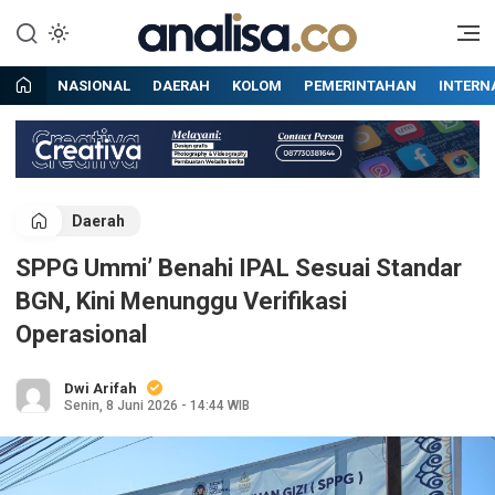
Lewati
ke
Situs berita online terpercaya
Analisa
konten
NASIONAL
DAERAH
KOLOM
PEMERINTAHAN
INTERN
Daerah
SPPG Ummi’ Benahi IPAL Sesuai Standar
BGN, Kini Menunggu Verifikasi
Operasional
Dwi Arifah
Senin, 8 Juni 2026 - 14:44 WIB