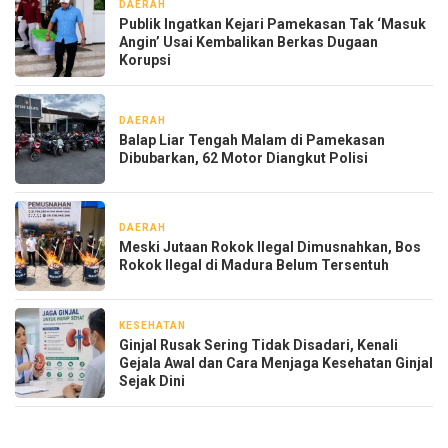
DAERAH
1 hari yang lalu
Publik Ingatkan Kejari Pamekasan Tak ‘Masuk
Angin’ Usai Kembalikan Berkas Dugaan
Korupsi
DAERAH
1 hari yang lalu
Balap Liar Tengah Malam di Pamekasan
Dibubarkan, 62 Motor Diangkut Polisi
DAERAH
2 hari yang lalu
Meski Jutaan Rokok Ilegal Dimusnahkan, Bos
Rokok Ilegal di Madura Belum Tersentuh
KESEHATAN
3 hari yang lalu
Ginjal Rusak Sering Tidak Disadari, Kenali
Gejala Awal dan Cara Menjaga Kesehatan Ginjal
Sejak Dini