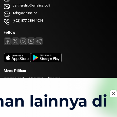
partnership@analisa.co9
Ads@analisa.co
(+62) 877 9884 4034
Follow
Menu Pilihan
Internasional
Nasional
Inspirasi
Laman
Tentang
Redaksi
Kirim Karya
Kolaborasi
Copyright © 2026 Analisa. All rights reserved.