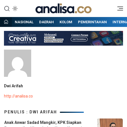
Lewati
ke
Situs berita online terpercaya
Analisa
konten
NASIONAL
DAERAH
KOLOM
PEMERINTAHAN
INTERN
Dwi Arifah
http://analisa.co
PENULIS : DWI ARIFAH
Anak Anwar Sadad Mangkir, KPK Siapkan