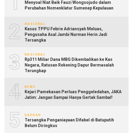
1
Menyoal Niat Baik Fauzi Wongsojudo dalam
Perubahan Nomenklatur Sumenep Kepulauan
2
NASIONAL
Kasus TPPU Febrie Adriansyah Meluas,
Pengusaha Asal Jambi Nurman Herin Jadi
Tersangka
3
NASIONAL
Rp311 Miliar Dana MBG Dikembalikan ke Kas
Negara, Ratusan Rekening Dapur Bermasalah
Terungkap
4
NEWS
Kejari Pamekasan Perluas Penggeledahan, JAKA
Jatim: Jangan Sampai Hanya Gertak Sambal!
5
DAERAH
Tersangka Penganiayaan Difabel di Batuputih
Belum Diringkus