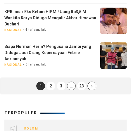
KPK Incar Eks Ketum HIPMI! Uang Rp3,5 M
Waskita Karya Diduga Mengalir Akbar Himawan
Buchari
4 hari yang lalu
NASIONAL
Siapa Nurman Herin? Pengusaha Jambi yang
Diduga Jadi Orang Kepercayaan Febrie
Adriansyah
6 hari yang lalu
NASIONAL
1
2
3
…
23
TERPOPULER
KOLOM