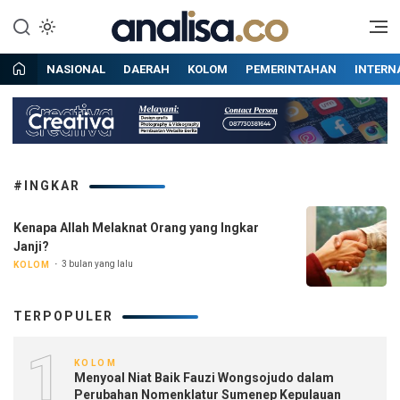
Lewati
ke
Situs berita online terpercaya
Analisa
konten
NASIONAL
DAERAH
KOLOM
PEMERINTAHAN
INTERN
#INGKAR
Kenapa Allah Melaknat Orang yang Ingkar
Janji?
3 bulan yang lalu
KOLOM
TERPOPULER
1
KOLOM
Menyoal Niat Baik Fauzi Wongsojudo dalam
Perubahan Nomenklatur Sumenep Kepulauan