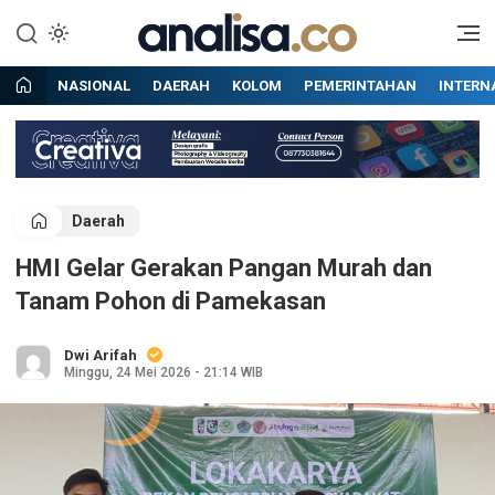
Lewati
ke
Situs berita online terpercaya
Analisa
konten
NASIONAL
DAERAH
KOLOM
PEMERINTAHAN
INTERN
Daerah
HMI Gelar Gerakan Pangan Murah dan
Tanam Pohon di Pamekasan
Dwi Arifah
Minggu, 24 Mei 2026 - 21:14 WIB