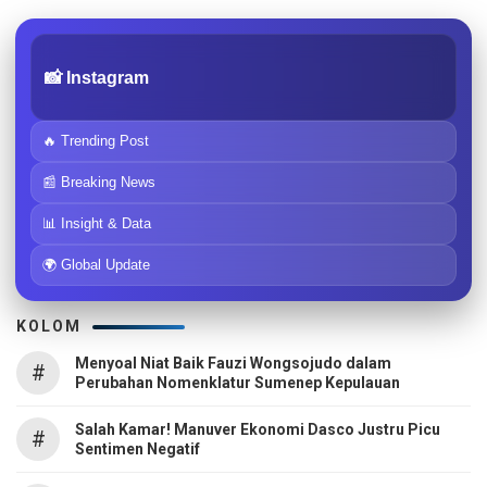
📸 Instagram
🔥 Trending Post
📰 Breaking News
📊 Insight & Data
🌍 Global Update
KOLOM
Menyoal Niat Baik Fauzi Wongsojudo dalam
#
Perubahan Nomenklatur Sumenep Kepulauan
Salah Kamar! Manuver Ekonomi Dasco Justru Picu
#
Sentimen Negatif