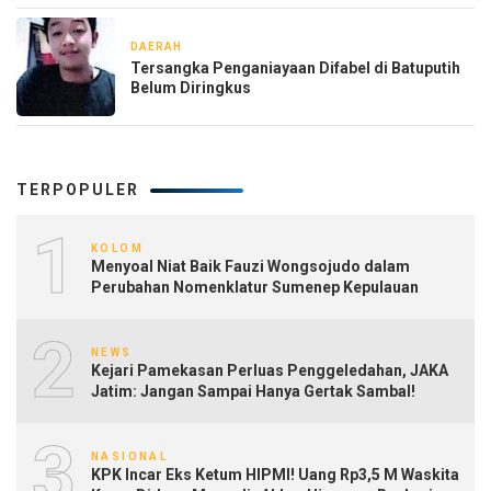
DAERAH
1 minggu yang lalu
Tersangka Penganiayaan Difabel di Batuputih
Belum Diringkus
TERPOPULER
1
KOLOM
Menyoal Niat Baik Fauzi Wongsojudo dalam
Perubahan Nomenklatur Sumenep Kepulauan
2
NEWS
Kejari Pamekasan Perluas Penggeledahan, JAKA
Jatim: Jangan Sampai Hanya Gertak Sambal!
3
NASIONAL
KPK Incar Eks Ketum HIPMI! Uang Rp3,5 M Waskita