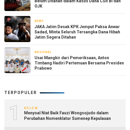
Belum Ditahan dalam Kasus Dana CSR BI dan
OJK
NEWS
3 hari yang lalu
JAKA Jatim Desak KPK Jemput Paksa Anwar
Sadad, Minta Seluruh Tersangka Dana Hibah
Jatim Segera Ditahan
NASIONAL
4 hari yang lalu
Usai Mangkir dari Pemeriksaan, Anton
Timbang Hadiri Pertemuan Bersama Presiden
Prabowo
TERPOPULER
1
KOLOM
Menyoal Niat Baik Fauzi Wongsojudo dalam
Perubahan Nomenklatur Sumenep Kepulauan