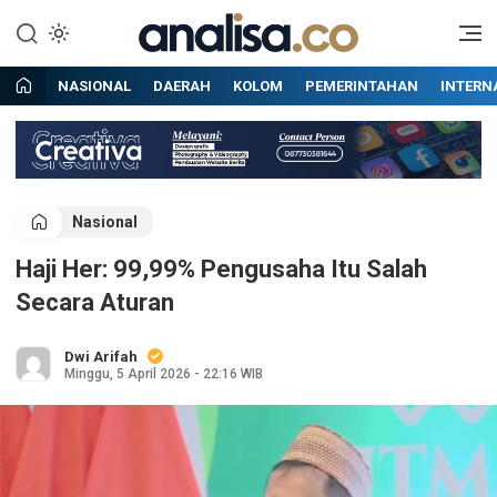
Lewati
ke
Situs berita online terpercaya
Analisa
konten
NASIONAL
DAERAH
KOLOM
PEMERINTAHAN
INTERN
Nasional
Haji Her: 99,99% Pengusaha Itu Salah
Secara Aturan
Dwi Arifah
Minggu, 5 April 2026 - 22:16 WIB