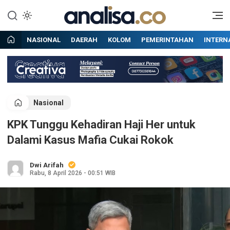
Lewati
ke
Situs berita online terpercaya
Analisa
konten
NASIONAL
DAERAH
KOLOM
PEMERINTAHAN
INTERN
Nasional
KPK Tunggu Kehadiran Haji Her untuk
Dalami Kasus Mafia Cukai Rokok
Dwi Arifah
Rabu, 8 April 2026 - 00:51 WIB