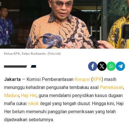
Ketua KPK, Setyo Budiyanto. (foto/ist)
Jakarta
— Komisi Pemberantasan
Korupsi
(
KPK
) masih
menunggu kehadiran pengusaha tembakau asal
Pamekasan
,
Madura
,
Haji Her
, guna mendalami penyidikan kasus dugaan
mafia cukai
rokok
ilegal yang tengah diusut. Hingga kini, Haji
Her belum memenuhi panggilan pemeriksaan yang telah
dijadwalkan sebelumnya.