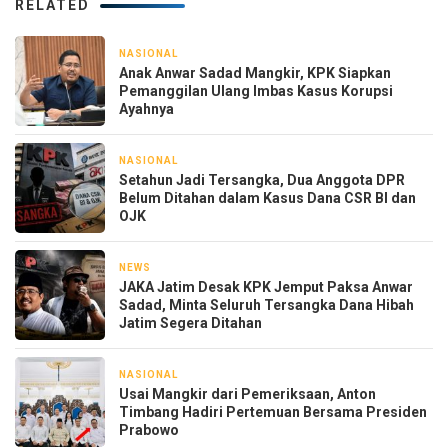
RELATED
NASIONAL
1 hari yang lalu
Anak Anwar Sadad Mangkir, KPK Siapkan
Pemanggilan Ulang Imbas Kasus Korupsi
Ayahnya
NASIONAL
1 hari yang lalu
Setahun Jadi Tersangka, Dua Anggota DPR
Belum Ditahan dalam Kasus Dana CSR BI dan
OJK
NEWS
2 hari yang lalu
JAKA Jatim Desak KPK Jemput Paksa Anwar
Sadad, Minta Seluruh Tersangka Dana Hibah
Jatim Segera Ditahan
NASIONAL
3 hari yang lalu
Usai Mangkir dari Pemeriksaan, Anton
Timbang Hadiri Pertemuan Bersama Presiden
Prabowo