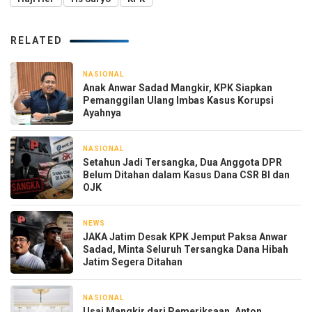
RELATED
NASIONAL
2 hari yang lalu
Anak Anwar Sadad Mangkir, KPK Siapkan
Pemanggilan Ulang Imbas Kasus Korupsi
Ayahnya
NASIONAL
2 hari yang lalu
Setahun Jadi Tersangka, Dua Anggota DPR
Belum Ditahan dalam Kasus Dana CSR BI dan
OJK
NEWS
2 hari yang lalu
JAKA Jatim Desak KPK Jemput Paksa Anwar
Sadad, Minta Seluruh Tersangka Dana Hibah
Jatim Segera Ditahan
NASIONAL
3 hari yang lalu
Usai Mangkir dari Pemeriksaan, Anton