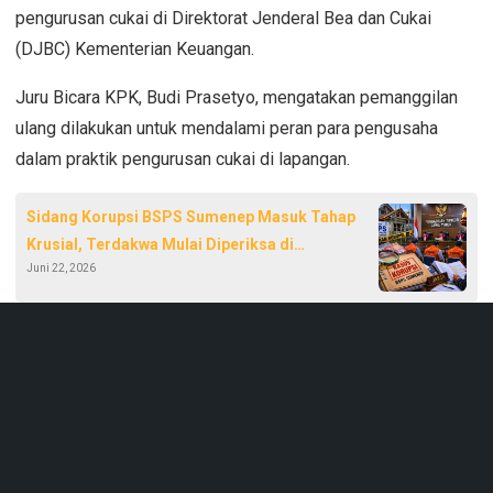
pengurusan cukai di Direktorat Jenderal Bea dan Cukai
(DJBC) Kementerian Keuangan.
Juru Bicara KPK, Budi Prasetyo, mengatakan pemanggilan
ulang dilakukan untuk mendalami peran para pengusaha
dalam praktik pengurusan cukai di lapangan.
Sidang Korupsi BSPS Sumenep Masuk Tahap
Krusial, Terdakwa Mulai Diperiksa di
Juni 22, 2026
Pengadilan Tipikor Jatim