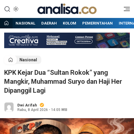
Lewati
ke
Situs berita online terpercaya
Analisa
konten
NASIONAL
DAERAH
KOLOM
PEMERINTAHAN
INTERN
Nasional
KPK Kejar Dua “Sultan Rokok” yang
Mangkir, Muhammad Suryo dan Haji Her
Dipanggil Lagi
Dwi Arifah
Rabu, 8 April 2026 - 14:05 WIB