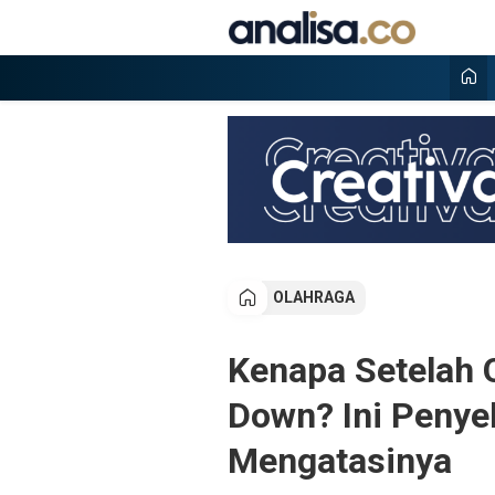
Lewati
ke
konten
Analisa
Situs berita online terpercaya
OLAHRAGA
Kenapa Setelah 
Down? Ini Penye
Mengatasinya