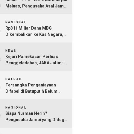
Meluas, Pengusaha Asal Jambi
Nurman Herin Jadi Tersangka
3
NASIONAL
Rp311 Miliar Dana MBG
Dikembalikan ke Kas Negara,
Ratusan Rekening Dapur
4
Bermasalah Terungkap
NEWS
Kejari Pamekasan Perluas
Penggeledahan, JAKA Jatim:
Jangan Sampai Hanya Gertak
5
Sambal!
DAERAH
Tersangka Penganiayaan
Difabel di Batuputih Belum
Diringkus
6
NASIONAL
Siapa Nurman Herin?
Pengusaha Jambi yang Diduga
Jadi Orang Kepercayaan Febrie
Adriansyah