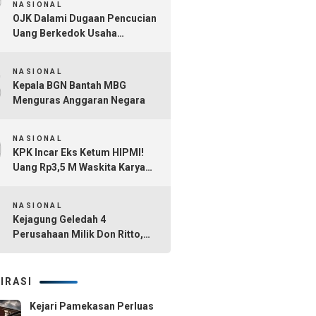
7
NASIONAL
OJK Dalami Dugaan Pencucian
Uang Berkedok Usaha
Tambang dan Kafe di Sultra
8
NASIONAL
Kepala BGN Bantah MBG
Menguras Anggaran Negara
9
NASIONAL
KPK Incar Eks Ketum HIPMI!
Uang Rp3,5 M Waskita Karya
Diduga Mengalir Akbar
10
Himawan Buchari
NASIONAL
Kejagung Geledah 4
Perusahaan Milik Don Ritto,
Diduga Jadi Tempat Cuci Uang
Kasus TPPU Febrie Adriansyah
IRASI
Kejari Pamekasan Perluas