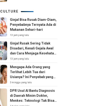
 CULTURE
Ginjal Bisa Rusak Diam-Diam,
Penyebabnya Ternyata Ada di
Makanan Sehari-hari
13 jam yang lalu
Ginjal Rusak Sering Tidak
Disadari, Kenali Gejala Awal
dan Cara Menjaga Kesehatan
Ginjal Sejak Dini
13 jam yang lalu
Mengapa Ada Orang yang
Terlihat Lebih Tua dari
Usianya? Ini Penyebab yang
Jarang Disadari
3 minggu yang lalu
DPR Usul AI Bantu Diagnosis
di Daerah Minim Dokter,
Menkes: Teknologi Tak Bisa
Gantikan Peran Dokter