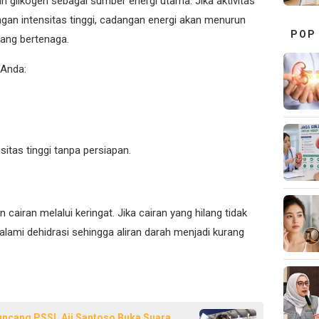
 glikogen sebagai sumber energi utama. Jika aktivitas
gan intensitas tinggi, cadangan energi akan menurun
POP
rang bertenaga.
a Anda:
itas tinggi tanpa persiapan.
cairan melalui keringat. Jika cairan yang hilang tidak
alami dehidrasi sehingga aliran darah menjadi kurang
ncang PSSI, Aji Santoso Buka Suara