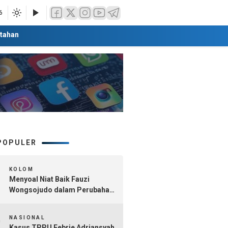
6
tahan
POPULER
1
KOLOM
Menyoal Niat Baik Fauzi
Wongsojudo dalam Perubahan
Nomenklatur Sumenep
2
Kepulauan
NASIONAL
Kasus TPPU Febrie Adriansyah