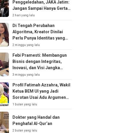
Penggeledahan, JAKA Jatim:
Jangan Sampai Hanya Gertak
Sambal!
2 hari yang lalu
Di Tengah Perubahan
Algoritma, Kreator Dinilai
Perlu Punya Identitas yang
Kuat
2 minggu yang lalu
Febi Pramesti: Membangun
Bisnis dengan Integritas,
Inovasi, dan Visi Jangka
Panjang
3 minggu yang lalu
Profil Fatimah Azzahra, Wakil
Ketua BEM UI yang Jadi
Sorotan Usai Adu Argumen
soal MBG
1 bulan yang lalu
Dokter yang Handal dan
Penghafal Al-Qur’an
2 bulan yang lalu