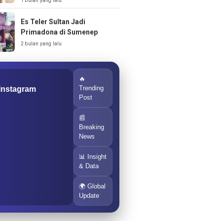
1 bulan yang lalu
Es Teler Sultan Jadi
Primadona di Sumenep
2 bulan yang lalu
🔥
Trending
 Instagram
Post
📰
Breaking
News
📊 Insight
& Data
🌍 Global
Update