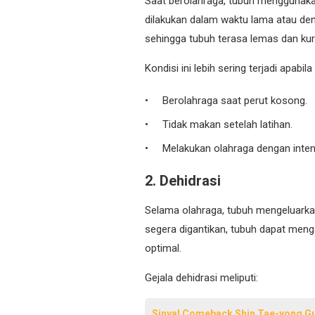
Saat berolahraga, tubuh menggunakan
dilakukan dalam waktu lama atau den
sehingga tubuh terasa lemas dan ku
Kondisi ini lebih sering terjadi apabil
Berolahraga saat perut kosong.
Tidak makan setelah latihan.
Melakukan olahraga dengan intens
2. Dehidrasi
Selama olahraga, tubuh mengeluarkan 
segera digantikan, tubuh dapat meng
optimal.
Gejala dehidrasi meliputi:
Sinyal Comeback Shin Tae-yong Gu