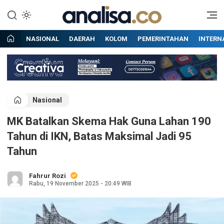
Lewati
ke
Situs berita online terpercaya
Analisa
konten
NASIONAL
DAERAH
KOLOM
PEMERINTAHAN
INTERN
Nasional
MK Batalkan Skema Hak Guna Lahan 190
Tahun di IKN, Batas Maksimal Jadi 95
Tahun
Fahrur Rozi
Rabu, 19 November 2025 - 20:49 WIB