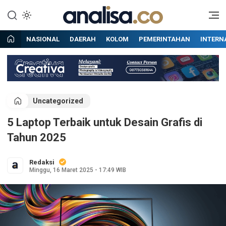
Lewati
ke
Situs berita online terpercaya
Analisa
konten
NASIONAL
DAERAH
KOLOM
PEMERINTAHAN
INTERN
Uncategorized
5 Laptop Terbaik untuk Desain Grafis di
Tahun 2025
Redaksi
Minggu, 16 Maret 2025 - 17:49 WIB