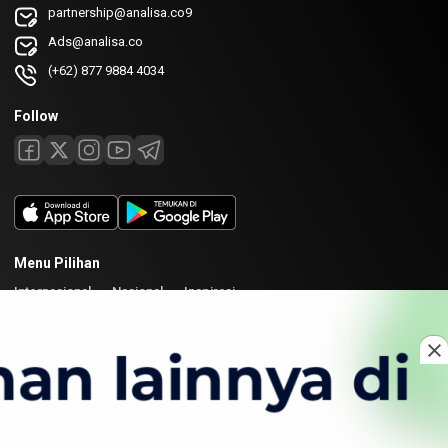
partnership@analisa.co9
Ads@analisa.co
(+62) 877 9884 4034
Follow
Menu Pilihan
Internasional
Nasional
Inspirasi
Laman
Tentang
Redaksi
Kirim Karya
Kolaborasi
Copyright © 2026 Analisa. All rights reserved.