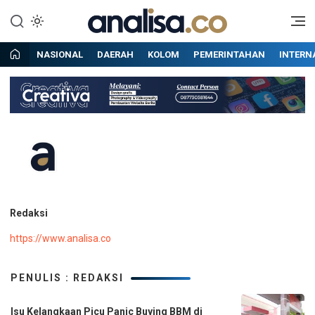
Lewati
ke
Situs berita online terpercaya
Analisa
konten
NASIONAL
DAERAH
KOLOM
PEMERINTAHAN
INTERN
Redaksi
https://www.analisa.co
PENULIS : REDAKSI
Isu Kelangkaan Picu Panic Buying BBM di