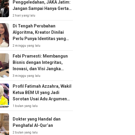
Penggeledahan, JAKA Jatim:
Jangan Sampai Hanya Gertak
Sambal!
2 hari yang lalu
Di Tengah Perubahan
Algoritma, Kreator Dinilai
Perlu Punya Identitas yang
Kuat
2 minggu yang lalu
Febi Pramesti: Membangun
Bisnis dengan Integritas,
Inovasi, dan Visi Jangka
Panjang
3 minggu yang lalu
Profil Fatimah Azzahra, Wakil
Ketua BEM UI yang Jadi
Sorotan Usai Adu Argumen
soal MBG
1 bulan yang lalu
Dokter yang Handal dan
Penghafal Al-Qur’an
2 bulan yang lalu