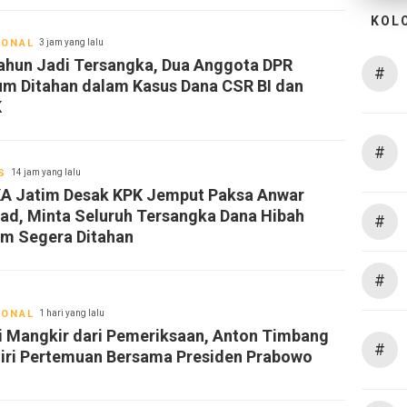
KOL
IONAL
3 jam yang lalu
ahun Jadi Tersangka, Dua Anggota DPR
#
um Ditahan dalam Kasus Dana CSR BI dan
K
#
S
14 jam yang lalu
A Jatim Desak KPK Jemput Paksa Anwar
ad, Minta Seluruh Tersangka Dana Hibah
#
im Segera Ditahan
#
IONAL
1 hari yang lalu
i Mangkir dari Pemeriksaan, Anton Timbang
#
iri Pertemuan Bersama Presiden Prabowo