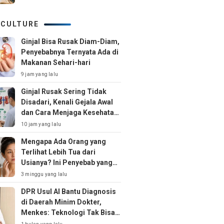
 CULTURE
Ginjal Bisa Rusak Diam-Diam,
Penyebabnya Ternyata Ada di
Makanan Sehari-hari
9 jam yang lalu
Ginjal Rusak Sering Tidak
Disadari, Kenali Gejala Awal
dan Cara Menjaga Kesehatan
Ginjal Sejak Dini
10 jam yang lalu
Mengapa Ada Orang yang
Terlihat Lebih Tua dari
Usianya? Ini Penyebab yang
Jarang Disadari
3 minggu yang lalu
DPR Usul AI Bantu Diagnosis
di Daerah Minim Dokter,
Menkes: Teknologi Tak Bisa
Gantikan Peran Dokter