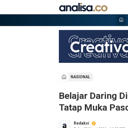
Lewati
ke
konten
Analisa
Situs berita online terpercaya
NASIONAL
Belajar Daring D
Tatap Muka Pas
Redaksi