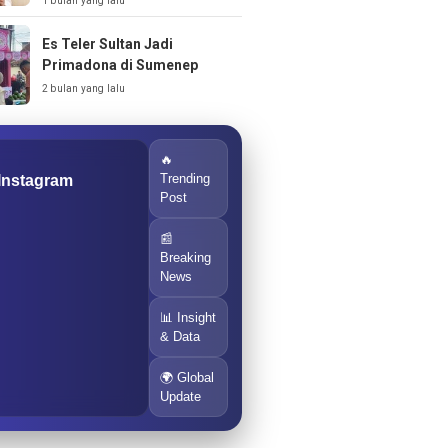
1 bulan yang lalu
Es Teler Sultan Jadi
Primadona di Sumenep
2 bulan yang lalu
🔥
Trending
 Instagram
Post
📰
Breaking
News
📊 Insight
& Data
🌍 Global
Update