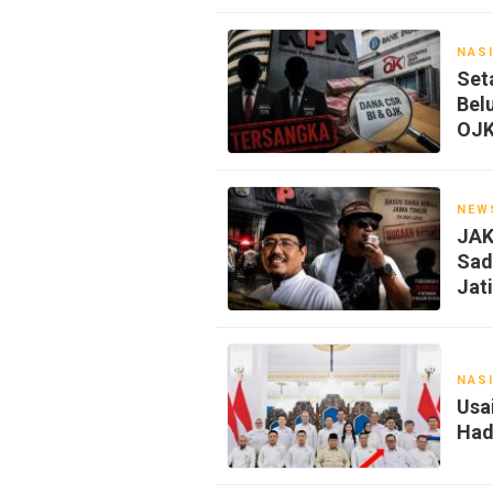
NAS
Set
Bel
OJ
NEW
JAK
Sad
Jat
NAS
Usa
Had