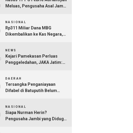
Meluas, Pengusaha Asal Jambi
Nurman Herin Jadi Tersangka
3
NASIONAL
Rp311 Miliar Dana MBG
Dikembalikan ke Kas Negara,
Ratusan Rekening Dapur
4
Bermasalah Terungkap
NEWS
Kejari Pamekasan Perluas
Penggeledahan, JAKA Jatim:
Jangan Sampai Hanya Gertak
5
Sambal!
DAERAH
Tersangka Penganiayaan
Difabel di Batuputih Belum
Diringkus
6
NASIONAL
Siapa Nurman Herin?
Pengusaha Jambi yang Diduga
Jadi Orang Kepercayaan Febrie
Adriansyah