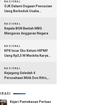
7
NASIONAL
OJK Dalami Dugaan Pencucian
Uang Berkedok Usaha
Tambang dan Kafe di Sultra
8
NASIONAL
Kepala BGN Bantah MBG
Menguras Anggaran Negara
9
NASIONAL
KPK Incar Eks Ketum HIPMI!
Uang Rp3,5 M Waskita Karya
Diduga Mengalir Akbar
10
Himawan Buchari
NASIONAL
Kejagung Geledah 4
Perusahaan Milik Don Ritto,
Diduga Jadi Tempat Cuci Uang
Kasus TPPU Febrie Adriansyah
IRASI
Kejari Pamekasan Perluas