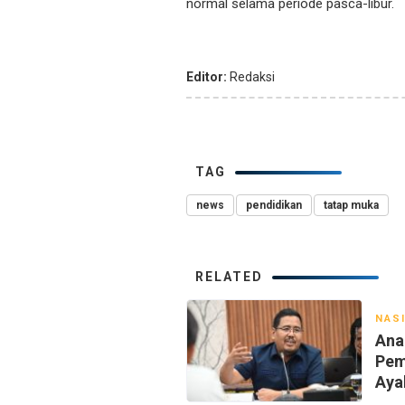
normal selama periode pasca-libur.
Editor:
Redaksi
TAG
news
pendidikan
tatap muka
RELATED
NAS
Ana
Pem
Aya