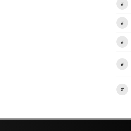
#
#
#
#
#