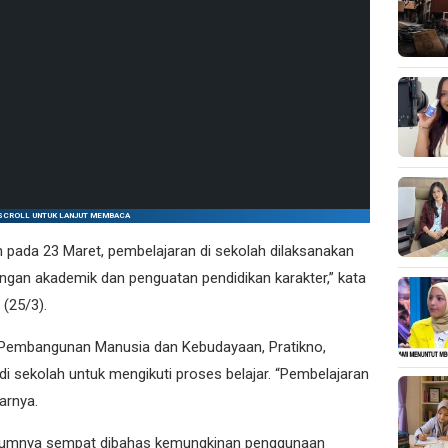
SCROLL UNTUK LANJUT MEMBACA
an pada 23 Maret, pembelajaran di sekolah dilaksanakan
gan akademik dan penguatan pendidikan karakter,” kata
(25/3).
 Pembangunan Manusia dan Kebudayaan, Pratikno,
i sekolah untuk mengikuti proses belajar. “Pembelajaran
jarnya.
lumnya sempat dibahas kemungkinan penggunaan