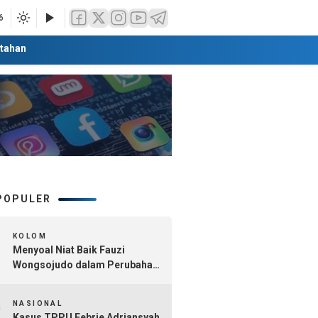
6
tahan
POPULER
1
KOLOM
Menyoal Niat Baik Fauzi
Wongsojudo dalam Perubahan
Nomenklatur Sumenep
2
Kepulauan
NASIONAL
Kasus TPPU Febrie Adriansyah