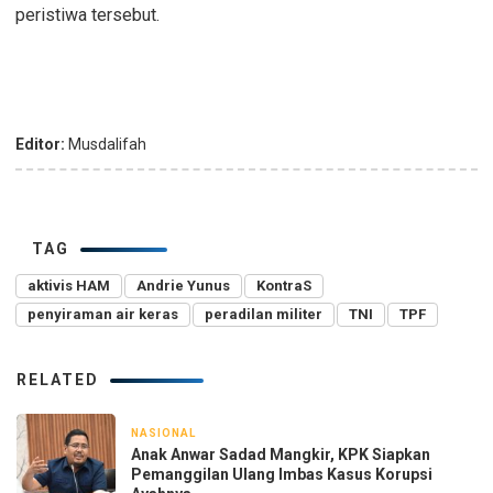
peristiwa tersebut.
Editor:
Musdalifah
TAG
aktivis HAM
Andrie Yunus
KontraS
penyiraman air keras
peradilan militer
TNI
TPF
RELATED
NASIONAL
4 jam yang lalu
Anak Anwar Sadad Mangkir, KPK Siapkan
Pemanggilan Ulang Imbas Kasus Korupsi