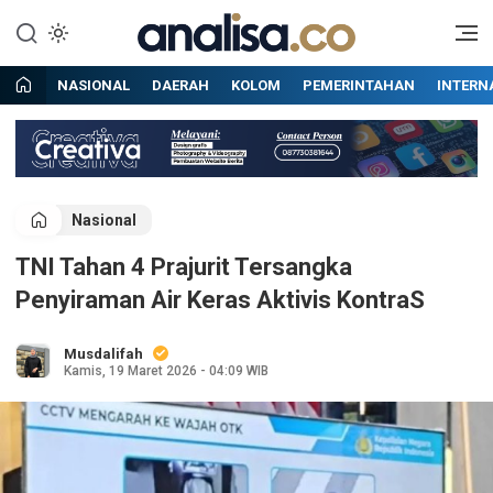
Lewati
ke
Situs berita online terpercaya
Analisa
konten
NASIONAL
DAERAH
KOLOM
PEMERINTAHAN
INTERN
Nasional
TNI Tahan 4 Prajurit Tersangka
Penyiraman Air Keras Aktivis KontraS
Musdalifah
Kamis, 19 Maret 2026 - 04:09 WIB