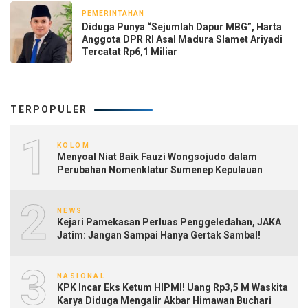
PEMERINTAHAN
29 April 2026
‎Diduga Punya “Sejumlah Dapur MBG”, Harta
Anggota DPR RI Asal Madura Slamet Ariyadi
Tercatat Rp6,1 Miliar
TERPOPULER
1
KOLOM
Menyoal Niat Baik Fauzi Wongsojudo dalam
Perubahan Nomenklatur Sumenep Kepulauan
2
NEWS
Kejari Pamekasan Perluas Penggeledahan, JAKA
Jatim: Jangan Sampai Hanya Gertak Sambal!
3
NASIONAL
KPK Incar Eks Ketum HIPMI! Uang Rp3,5 M Waskita
Karya Diduga Mengalir Akbar Himawan Buchari