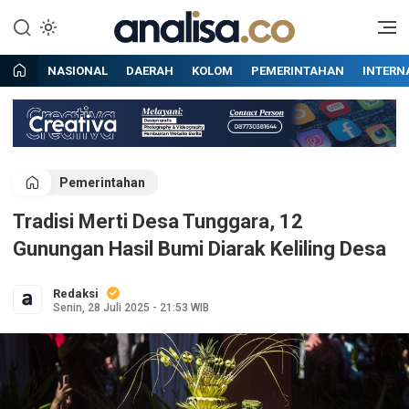
Lewati
ke
Situs berita online terpercaya
Analisa
konten
NASIONAL
DAERAH
KOLOM
PEMERINTAHAN
INTERN
Pemerintahan
Tradisi Merti Desa Tunggara, 12
Gunungan Hasil Bumi Diarak Keliling Desa
Redaksi
Senin, 28 Juli 2025 - 21:53 WIB