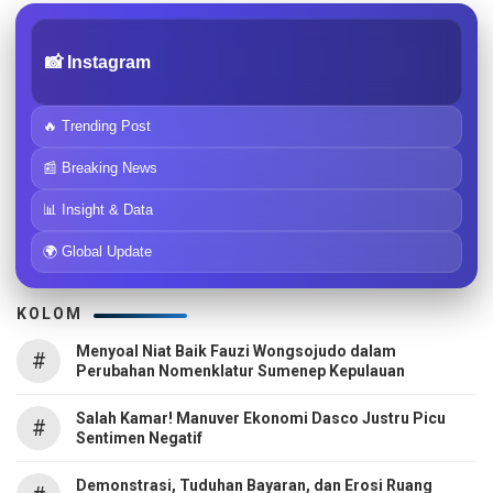
📸 Instagram
🔥 Trending Post
📰 Breaking News
📊 Insight & Data
🌍 Global Update
KOLOM
Menyoal Niat Baik Fauzi Wongsojudo dalam
#
Perubahan Nomenklatur Sumenep Kepulauan
Salah Kamar! Manuver Ekonomi Dasco Justru Picu
#
Sentimen Negatif
Demonstrasi, Tuduhan Bayaran, dan Erosi Ruang