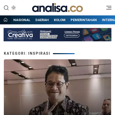
Lewati
ke
Situs berita online terpercaya
Analisa
konten
NASIONAL
DAERAH
KOLOM
PEMERINTAHAN
INTERN
KATEGORI: INSPIRASI