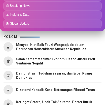
📰 Breaking News
📊 Insight & Data
🌍 Global Update
KOLOM
Menyoal Niat Baik Fauzi Wongsojudo dalam
#
Perubahan Nomenklatur Sumenep Kepulauan
Salah Kamar! Manuver Ekonomi Dasco Justru Picu
#
Sentimen Negatif
Demonstrasi, Tuduhan Bayaran, dan Erosi Ruang
#
Demokrasi
#
Dikotomi Kendali: Kunci Ketenangan Filosofi Teras
Keringat Setara, Upah Tak Seirama: Potret Buruh
#