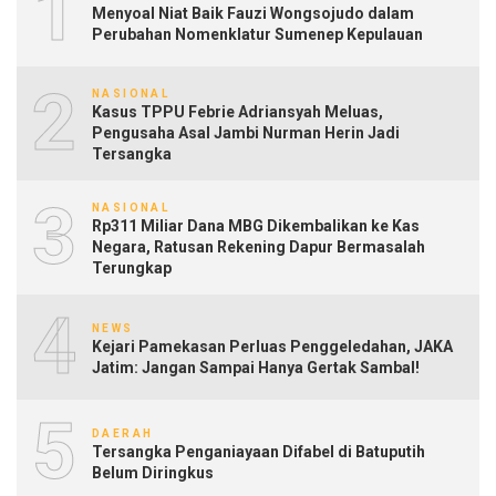
1
Menyoal Niat Baik Fauzi Wongsojudo dalam
Perubahan Nomenklatur Sumenep Kepulauan
2
NASIONAL
Kasus TPPU Febrie Adriansyah Meluas,
Pengusaha Asal Jambi Nurman Herin Jadi
Tersangka
3
NASIONAL
Rp311 Miliar Dana MBG Dikembalikan ke Kas
Negara, Ratusan Rekening Dapur Bermasalah
Terungkap
4
NEWS
Kejari Pamekasan Perluas Penggeledahan, JAKA
Jatim: Jangan Sampai Hanya Gertak Sambal!
5
DAERAH
Tersangka Penganiayaan Difabel di Batuputih
Belum Diringkus