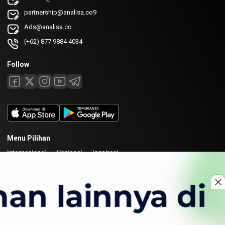
partnership@analisa.co9
Ads@analisa.co
(+62) 877 9884 4034
Follow
Menu Pilihan
Internasional
Nasional
Inspirasi
Laman
Tentang
Redaksi
Kirim Karya
Kolaborasi
Copyright © 2026 Analisa. All rights reserved.