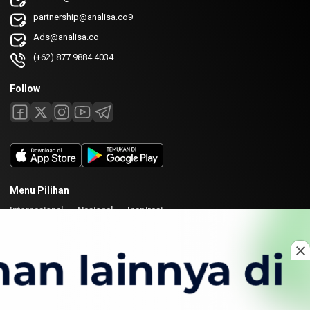
partnership@analisa.co9
Ads@analisa.co
(+62) 877 9884 4034
Follow
Menu Pilihan
Internasional
Nasional
Inspirasi
Laman
Tentang
Redaksi
Kirim Karya
Kolaborasi
Copyright © 2026 Analisa. All rights reserved.