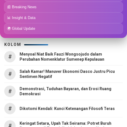
📰 Breaking News
📊 Insight & Data
🌍 Global Update
KOLOM
Menyoal Niat Baik Fauzi Wongsojudo dalam
#
Perubahan Nomenklatur Sumenep Kepulauan
Salah Kamar! Manuver Ekonomi Dasco Justru Picu
#
Sentimen Negatif
Demonstrasi, Tuduhan Bayaran, dan Erosi Ruang
#
Demokrasi
#
Dikotomi Kendali: Kunci Ketenangan Filosofi Teras
Keringat Setara, Upah Tak Seirama: Potret Buruh
#