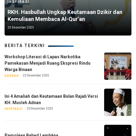
INSPIRASI
RKH. Hasbullah Ungkap Keutamaan Dzikir dan
Kemuliaan Membaca Al-Qur’an
25 Desember 2025
BERITA TERKINI
Workshop Literasi di Lapas Narkotika
Pamekasan Menjadi Ruang Ekspresi Rindu
Warga Binaan
23 Desember 2025
DAERAH
Ini 4 Amaliah dan Keutamaan Bulan Rajab Versi
KH. Musleh Adnan
20 Desember 2025
INSPIRASI
Pamolèan Babad Lembâna