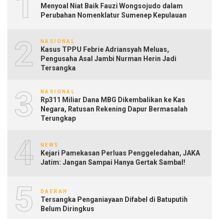
1
Menyoal Niat Baik Fauzi Wongsojudo dalam
Perubahan Nomenklatur Sumenep Kepulauan
2
NASIONAL
Kasus TPPU Febrie Adriansyah Meluas,
Pengusaha Asal Jambi Nurman Herin Jadi
Tersangka
3
NASIONAL
Rp311 Miliar Dana MBG Dikembalikan ke Kas
Negara, Ratusan Rekening Dapur Bermasalah
Terungkap
4
NEWS
Kejari Pamekasan Perluas Penggeledahan, JAKA
Jatim: Jangan Sampai Hanya Gertak Sambal!
5
DAERAH
Tersangka Penganiayaan Difabel di Batuputih
Belum Diringkus