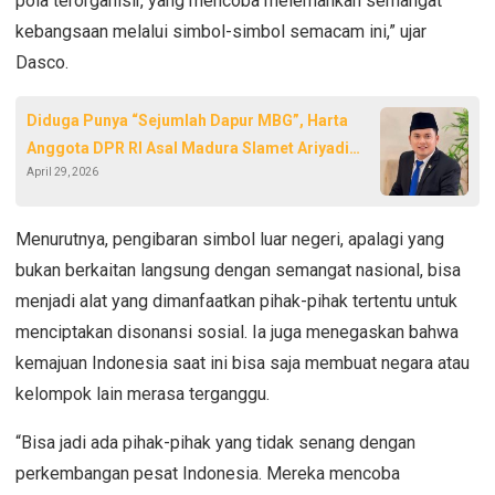
pola terorganisir, yang mencoba melemahkan semangat
kebangsaan melalui simbol-simbol semacam ini,” ujar
Dasco.
‎Diduga Punya “Sejumlah Dapur MBG”, Harta
Anggota DPR RI Asal Madura Slamet Ariyadi
April 29, 2026
Tercatat Rp6,1 Miliar
Menurutnya, pengibaran simbol luar negeri, apalagi yang
bukan berkaitan langsung dengan semangat nasional, bisa
menjadi alat yang dimanfaatkan pihak-pihak tertentu untuk
menciptakan disonansi sosial. Ia juga menegaskan bahwa
kemajuan Indonesia saat ini bisa saja membuat negara atau
kelompok lain merasa terganggu.
“Bisa jadi ada pihak-pihak yang tidak senang dengan
perkembangan pesat Indonesia. Mereka mencoba