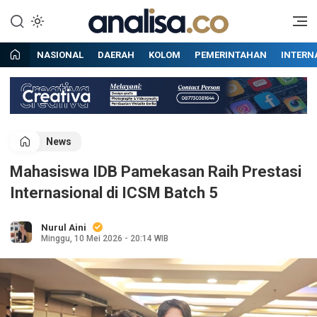
Lewati
ke
Situs berita online terpercaya
Analisa
konten
NASIONAL
DAERAH
KOLOM
PEMERINTAHAN
INTERN
News
Mahasiswa IDB Pamekasan Raih Prestasi
Internasional di ICSM Batch 5
Nurul Aini
Minggu, 10 Mei 2026 - 20:14 WIB