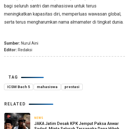
bagi seluruh santri dan mahasiswa untuk terus
meningkatkan kapasitas diri, memperluas wawasan global,
serta terus mengharumkan nama almamater di tingkat dunia.
Sumber:
Nurul Aini
Editor:
Redaksi
TAG
ICSM Bach 5
mahasiswa
prestasi
RELATED
NEWS
3 hari yang lalu
JAKA Jatim Desak KPK Jemput Paksa Anwar
Sadad, Minta Seluruh Tersangka Dana Hibah