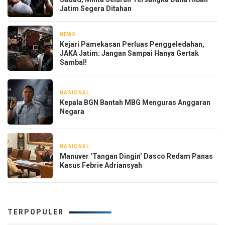
Jatim Segera Ditahan
NEWS
4 hari yang lalu
Kejari Pamekasan Perluas Penggeledahan,
JAKA Jatim: Jangan Sampai Hanya Gertak
Sambal!
NASIONAL
1 minggu yang lalu
Kepala BGN Bantah MBG Menguras Anggaran
Negara
NASIONAL
2 minggu yang lalu
Manuver ‘Tangan Dingin’ Dasco Redam Panas
Kasus Febrie Adriansyah
TERPOPULER