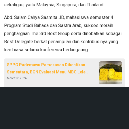
sekaligus, yaitu Malaysia, Singapura, dan Thailand.
Abd. Salam Cahya Sasmita JD, mahasiswa semester 4
Program Studi Bahasa dan Sastra Arab, sukses meraih
penghargaan The 3rd Best Group serta dinobatkan sebagai
Best Delegate berkat penampilan dan kontribusinya yang
luar biasa selama konferensi berlangsung.
SPPG Pademawu Pamekasan Dihentikan
Sementara, BGN Evaluasi Menu MBG Lele
Maret 12, 2026
Mentah