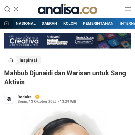
Lewati
ke
Situs berita online terpercaya
Analisa
konten
NASIONAL
DAERAH
KOLOM
PEMERINTAHAN
INTERN
Inspirasi
Mahbub Djunaidi dan Warisan untuk Sang
Aktivis
Redaksi
Senin, 13 Oktober 2025 - 13:29 WIB