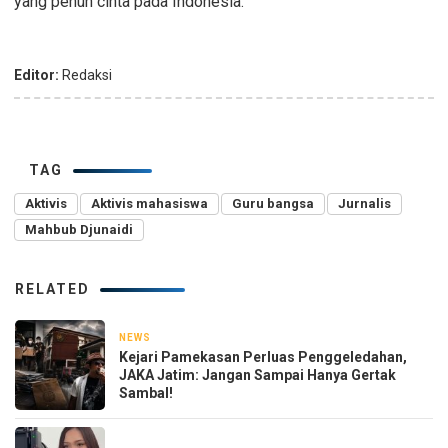
yang penuh cinta pada Indonesia.
Editor:
Redaksi
TAG
Aktivis
Aktivis mahasiswa
Guru bangsa
Jurnalis
Mahbub Djunaidi
RELATED
NEWS
2 hari yang lalu
Kejari Pamekasan Perluas Penggeledahan,
JAKA Jatim: Jangan Sampai Hanya Gertak
Sambal!