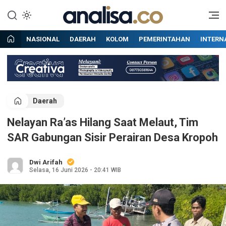
Lewati
ke
Situs berita online terpercaya
Analisa
konten
NASIONAL
DAERAH
KOLOM
PEMERINTAHAN
INTERN
Daerah
Nelayan Ra’as Hilang Saat Melaut, Tim
SAR Gabungan Sisir Perairan Desa Kropoh
Dwi Arifah
Selasa, 16 Juni 2026 - 20:41 WIB