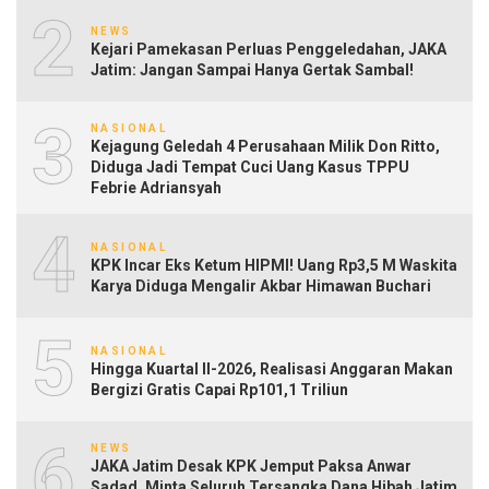
2
NEWS
Kejari Pamekasan Perluas Penggeledahan, JAKA
Jatim: Jangan Sampai Hanya Gertak Sambal!
3
NASIONAL
Kejagung Geledah 4 Perusahaan Milik Don Ritto,
Diduga Jadi Tempat Cuci Uang Kasus TPPU
Febrie Adriansyah
4
NASIONAL
KPK Incar Eks Ketum HIPMI! Uang Rp3,5 M Waskita
Karya Diduga Mengalir Akbar Himawan Buchari
5
NASIONAL
Hingga Kuartal II-2026, Realisasi Anggaran Makan
Bergizi Gratis Capai Rp101,1 Triliun
6
NEWS
JAKA Jatim Desak KPK Jemput Paksa Anwar
Sadad, Minta Seluruh Tersangka Dana Hibah Jatim