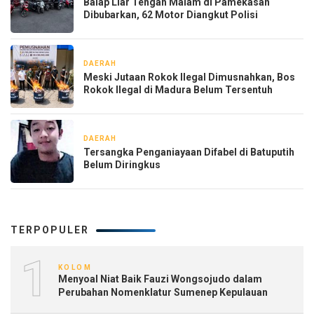
Balap Liar Tengah Malam di Pamekasan
Dibubarkan, 62 Motor Diangkut Polisi
DAERAH
2 hari yang lalu
Meski Jutaan Rokok Ilegal Dimusnahkan, Bos
Rokok Ilegal di Madura Belum Tersentuh
DAERAH
1 minggu yang lalu
Tersangka Penganiayaan Difabel di Batuputih
Belum Diringkus
TERPOPULER
1
KOLOM
Menyoal Niat Baik Fauzi Wongsojudo dalam
Perubahan Nomenklatur Sumenep Kepulauan