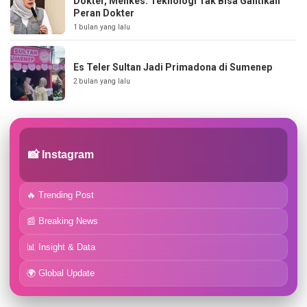
Dokter, Menkes: Teknologi Tak Bisa Gantikan
Peran Dokter
1 bulan yang lalu
Es Teler Sultan Jadi Primadona di Sumenep
2 bulan yang lalu
📸 Instagram
🔥 Trending Post
📰 Breaking News
📊 Insight & Data
🌍 Global Update