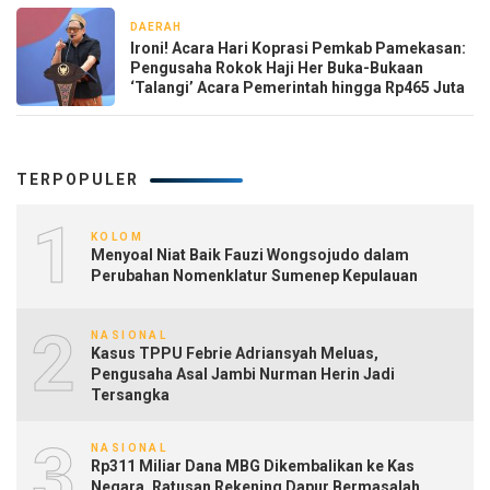
DAERAH
2 minggu yang lalu
‎Ironi! Acara Hari Koprasi Pemkab Pamekasan:
Pengusaha Rokok Haji Her Buka-Bukaan
TERPOPULER
1
KOLOM
Menyoal Niat Baik Fauzi Wongsojudo dalam
Perubahan Nomenklatur Sumenep Kepulauan
2
NASIONAL
Kasus TPPU Febrie Adriansyah Meluas,
Pengusaha Asal Jambi Nurman Herin Jadi
Tersangka
3
NASIONAL
Rp311 Miliar Dana MBG Dikembalikan ke Kas
Negara, Ratusan Rekening Dapur Bermasalah