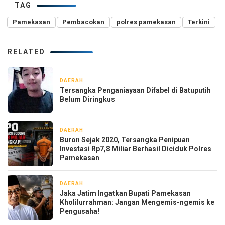
TAG
Pamekasan
Pembacokan
polres pamekasan
Terkini
RELATED
DAERAH
6 hari yang lalu
Tersangka Penganiayaan Difabel di Batuputih
Belum Diringkus
DAERAH
2 minggu yang lalu
Buron Sejak 2020, Tersangka Penipuan
Investasi Rp7,8 Miliar Berhasil Diciduk Polres
Pamekasan
DAERAH
2 minggu yang lalu
Jaka Jatim Ingatkan Bupati Pamekasan
Kholilurrahman: Jangan Mengemis-ngemis ke
Pengusaha!