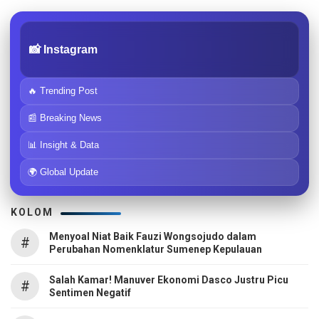
📸 Instagram
🔥 Trending Post
📰 Breaking News
📊 Insight & Data
🌍 Global Update
KOLOM
Menyoal Niat Baik Fauzi Wongsojudo dalam
#
Perubahan Nomenklatur Sumenep Kepulauan
Salah Kamar! Manuver Ekonomi Dasco Justru Picu
#
Sentimen Negatif