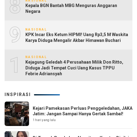
8
NASIONAL
Kepala BGN Bantah MBG Menguras Anggaran
Negara
9
NASIONAL
KPK Incar Eks Ketum HIPMI! Uang Rp3,5 M Waskita
Karya Diduga Mengalir Akbar Himawan Buchari
10
NASIONAL
Kejagung Geledah 4 Perusahaan Milik Don Ritto,
Diduga Jadi Tempat Cuci Uang Kasus TPPU
Febrie Adriansyah
INSPIRASI
Kejari Pamekasan Perluas Penggeledahan, JAKA
Jatim: Jangan Sampai Hanya Gertak Sambal!
1 hari yang lalu