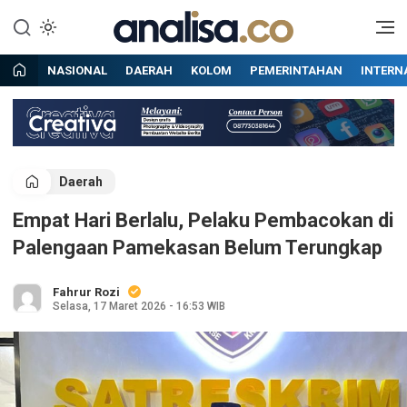
Lewati
ke
Situs berita online terpercaya
Analisa
konten
NASIONAL
DAERAH
KOLOM
PEMERINTAHAN
INTERN
Daerah
Empat Hari Berlalu, Pelaku Pembacokan di
Palengaan Pamekasan Belum Terungkap
Fahrur Rozi
Selasa, 17 Maret 2026 - 16:53 WIB