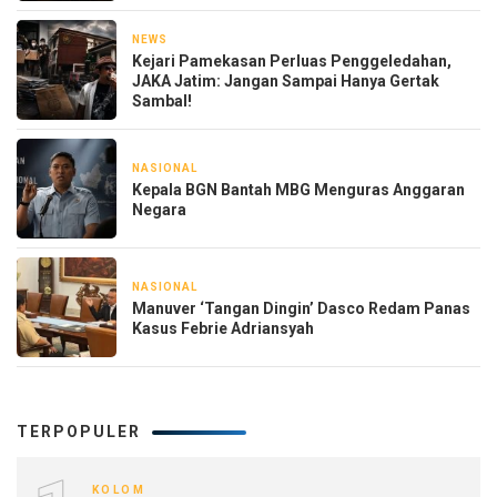
NEWS
3 hari yang lalu
Kejari Pamekasan Perluas Penggeledahan,
JAKA Jatim: Jangan Sampai Hanya Gertak
Sambal!
NASIONAL
1 minggu yang lalu
Kepala BGN Bantah MBG Menguras Anggaran
Negara
NASIONAL
2 minggu yang lalu
Manuver ‘Tangan Dingin’ Dasco Redam Panas
Kasus Febrie Adriansyah
TERPOPULER
KOLOM