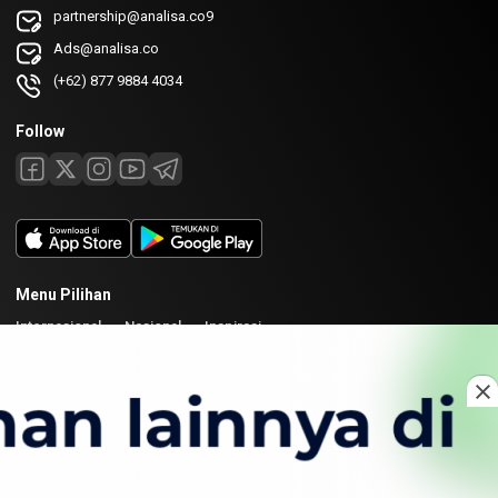
partnership@analisa.co9
Ads@analisa.co
(+62) 877 9884 4034
Follow
Menu Pilihan
Internasional
Nasional
Inspirasi
Laman
Tentang
Redaksi
Kirim Karya
Kolaborasi
Copyright © 2026 Analisa. All rights reserved.