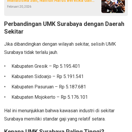
Mahasiswa Sah, Namun Harus Beretika dan
Februari 20, 2026
Bertanggung Jawab
Perbandingan UMK Surabaya dengan Daerah
Sekitar
Jika dibandingkan dengan wilayah sekitar, selisih UMK
Surabaya tidak terlalu jauh.
Kabupaten Gresik – Rp 5.195.401
Kabupaten Sidoarjo – Rp 5.191.541
Kabupaten Pasuruan – Rp 5.187.681
Kabupaten Mojokerto – Rp 5.176.101
Hal ini menunjukkan bahwa kawasan industri di sekitar
Surabaya memiliki standar gaji yang relatif setara.
Kenapa UMK Surabaya Paling Tinggi?