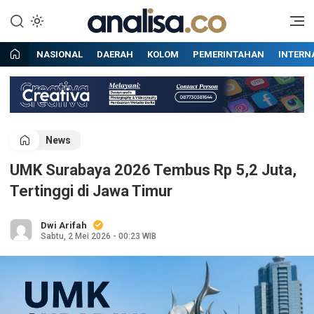
Lewati
ke
Situs berita online terpercaya
Analisa
konten
NASIONAL
DAERAH
KOLOM
PEMERINTAHAN
INTERN
News
UMK Surabaya 2026 Tembus Rp 5,2 Juta,
Tertinggi di Jawa Timur
Dwi Arifah
Sabtu, 2 Mei 2026 - 00:23 WIB