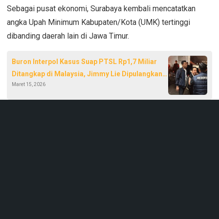
Sebagai pusat ekonomi, Surabaya kembali mencatatkan
angka Upah Minimum Kabupaten/Kota (UMK) tertinggi
dibanding daerah lain di Jawa Timur.
Buron Interpol Kasus Suap PTSL Rp1,7 Miliar
Ditangkap di Malaysia, Jimmy Lie Dipulangkan
Maret 15, 2026
ke Jakarta