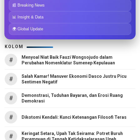
📰 Breaking News
📊 Insight & Data
🌍 Global Update
KOLOM
Menyoal Niat Baik Fauzi Wongsojudo dalam
#
Perubahan Nomenklatur Sumenep Kepulauan
Salah Kamar! Manuver Ekonomi Dasco Justru Picu
#
Sentimen Negatif
Demonstrasi, Tuduhan Bayaran, dan Erosi Ruang
#
Demokrasi
#
Dikotomi Kendali: Kunci Ketenangan Filosofi Teras
Keringat Setara, Upah Tak Seirama: Potret Buruh
#
Perempuan di Tengah Ketidakselarasan Upah