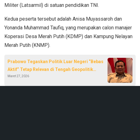
Militer (Latsarmil) di satuan pendidikan TNI.
Kedua peserta tersebut adalah Anisa Muyassaroh dan
Yonanda Muhammad Taufiq, yang merupakan calon manajer
Koperasi Desa Merah Putih (KDMP) dan Kampung Nelayan
Merah Putih (KNMP).
Prabowo Tegaskan Politik Luar Negeri “Bebas
Aktif” Tetap Relevan di Tengah Geopolitik
Maret 27, 2026
Memanas