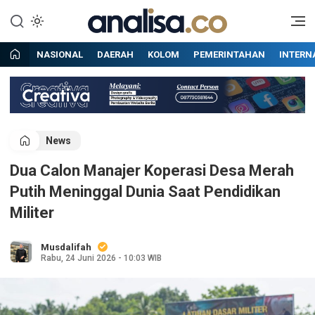
Lewati
ke
Situs berita online terpercaya
Analisa
konten
NASIONAL
DAERAH
KOLOM
PEMERINTAHAN
INTERN
News
Dua Calon Manajer Koperasi Desa Merah
Putih Meninggal Dunia Saat Pendidikan
Militer
Musdalifah
Rabu, 24 Juni 2026 - 10:03 WIB