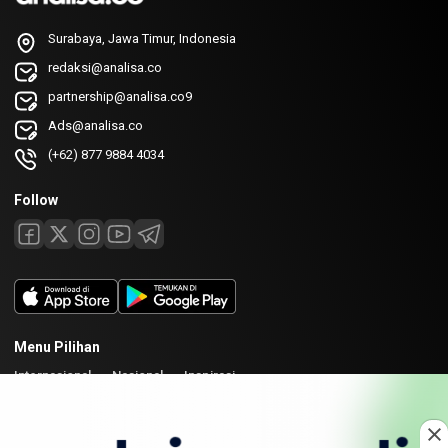
Surabaya, Jawa Timur, Indonesia
redaksi@analisa.co
partnership@analisa.co9
Ads@analisa.co
(+62) 877 9884 4034
Follow
Menu Pilihan
Internasional
Nasional
Inspirasi
Laman
Tentang
Redaksi
Kirim Karya
Kolaborasi