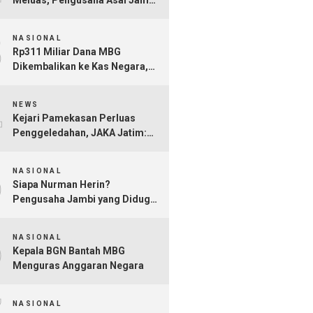
Nurman Herin Jadi Tersangka
3
NASIONAL
Rp311 Miliar Dana MBG
Dikembalikan ke Kas Negara,
Ratusan Rekening Dapur
4
Bermasalah Terungkap
NEWS
Kejari Pamekasan Perluas
Penggeledahan, JAKA Jatim:
Jangan Sampai Hanya Gertak
5
Sambal!
NASIONAL
Siapa Nurman Herin?
Pengusaha Jambi yang Diduga
Jadi Orang Kepercayaan Febrie
6
Adriansyah
NASIONAL
Kepala BGN Bantah MBG
Menguras Anggaran Negara
NASIONAL