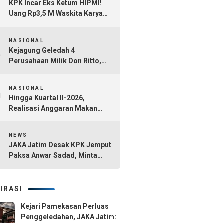
7
KPK Incar Eks Ketum HIPMI!
Uang Rp3,5 M Waskita Karya
Diduga Mengalir Akbar
8
Himawan Buchari
NASIONAL
Kejagung Geledah 4
Perusahaan Milik Don Ritto,
Diduga Jadi Tempat Cuci Uang
9
Kasus TPPU Febrie Adriansyah
NASIONAL
Hingga Kuartal II-2026,
Realisasi Anggaran Makan
Bergizi Gratis Capai Rp101,1
10
Triliun
NEWS
JAKA Jatim Desak KPK Jemput
Paksa Anwar Sadad, Minta
Seluruh Tersangka Dana Hibah
Jatim Segera Ditahan
IRASI
Kejari Pamekasan Perluas
Penggeledahan, JAKA Jatim: