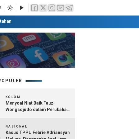
6
tahan
POPULER
1
KOLOM
Menyoal Niat Baik Fauzi
Wongsojudo dalam Perubahan
Nomenklatur Sumenep
2
Kepulauan
NASIONAL
Kasus TPPU Febrie Adriansyah
Meluas, Pengusaha Asal Jambi