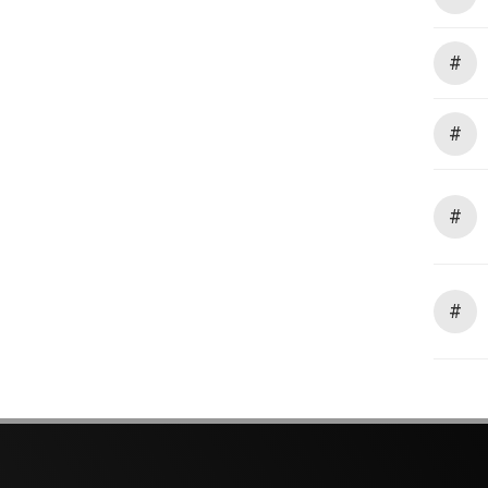
#
#
#
#