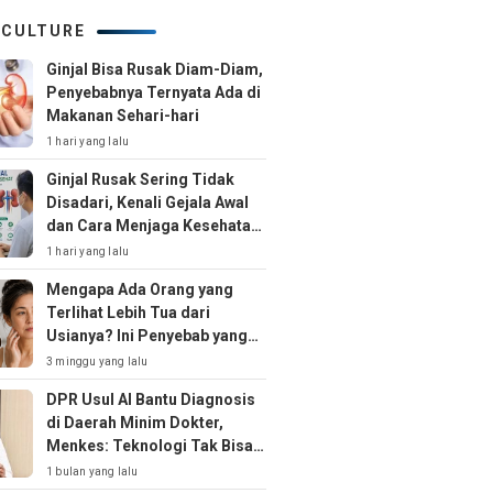
 CULTURE
Ginjal Bisa Rusak Diam-Diam,
Penyebabnya Ternyata Ada di
Makanan Sehari-hari
1 hari yang lalu
Ginjal Rusak Sering Tidak
Disadari, Kenali Gejala Awal
dan Cara Menjaga Kesehatan
Ginjal Sejak Dini
1 hari yang lalu
Mengapa Ada Orang yang
Terlihat Lebih Tua dari
Usianya? Ini Penyebab yang
Jarang Disadari
3 minggu yang lalu
DPR Usul AI Bantu Diagnosis
di Daerah Minim Dokter,
Menkes: Teknologi Tak Bisa
Gantikan Peran Dokter
1 bulan yang lalu