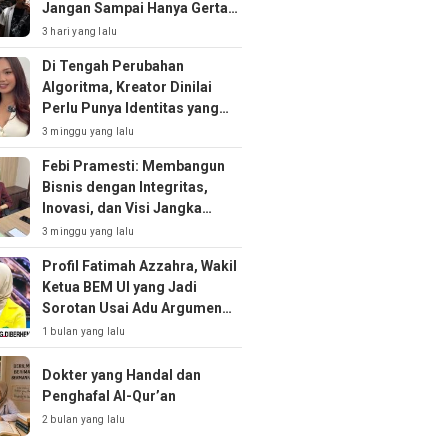
Jangan Sampai Hanya Gertak
Sambal!
3 hari yang lalu
Di Tengah Perubahan
Algoritma, Kreator Dinilai
Perlu Punya Identitas yang
Kuat
3 minggu yang lalu
Febi Pramesti: Membangun
Bisnis dengan Integritas,
Inovasi, dan Visi Jangka
Panjang
3 minggu yang lalu
Profil Fatimah Azzahra, Wakil
Ketua BEM UI yang Jadi
Sorotan Usai Adu Argumen
soal MBG
1 bulan yang lalu
Dokter yang Handal dan
Penghafal Al-Qur’an
2 bulan yang lalu