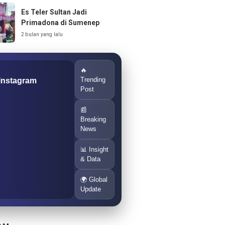
Es Teler Sultan Jadi
Primadona di Sumenep
2 bulan yang lalu
🔥
Trending
 Instagram
Post
📰
Breaking
News
📊 Insight
& Data
🌍 Global
Update