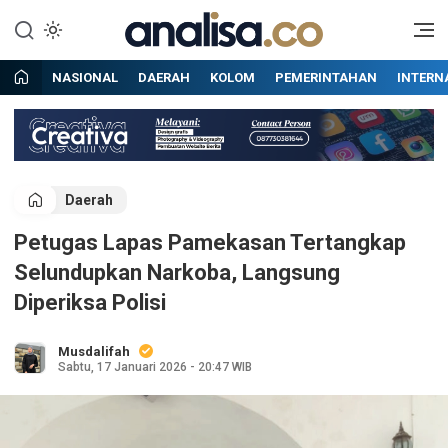
Lewati
ke
Situs berita online terpercaya
Analisa
konten
NASIONAL
DAERAH
KOLOM
PEMERINTAHAN
INTERN
Daerah
Petugas Lapas Pamekasan Tertangkap
Selundupkan Narkoba, Langsung
Diperiksa Polisi
Musdalifah
Sabtu, 17 Januari 2026 - 20:47 WIB