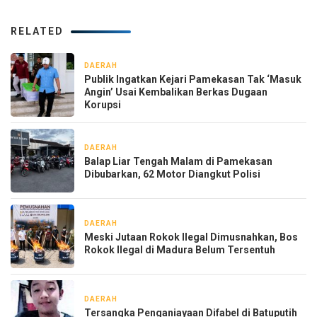
RELATED
DAERAH
1 hari yang lalu
Publik Ingatkan Kejari Pamekasan Tak ‘Masuk
Angin’ Usai Kembalikan Berkas Dugaan
Korupsi
DAERAH
1 hari yang lalu
Balap Liar Tengah Malam di Pamekasan
Dibubarkan, 62 Motor Diangkut Polisi
DAERAH
2 hari yang lalu
Meski Jutaan Rokok Ilegal Dimusnahkan, Bos
Rokok Ilegal di Madura Belum Tersentuh
DAERAH
1 minggu yang lalu
Tersangka Penganiayaan Difabel di Batuputih