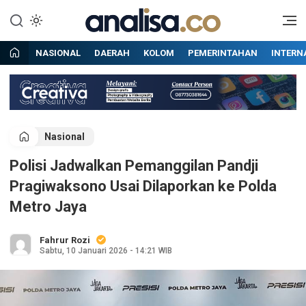
Lewati
ke
Situs berita online terpercaya
Analisa
konten
NASIONAL
DAERAH
KOLOM
PEMERINTAHAN
INTERN
Nasional
Polisi Jadwalkan Pemanggilan Pandji
Pragiwaksono Usai Dilaporkan ke Polda
Metro Jaya
Fahrur Rozi
Sabtu, 10 Januari 2026 - 14:21 WIB