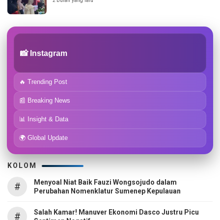
2 bulan yang lalu
📸 Instagram
🔥 Trending Post
📰 Breaking News
📊 Insight & Data
🌍 Global Update
KOLOM
Menyoal Niat Baik Fauzi Wongsojudo dalam
#
Perubahan Nomenklatur Sumenep Kepulauan
Salah Kamar! Manuver Ekonomi Dasco Justru Picu
#