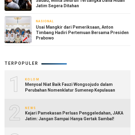
Sadad, Minta Seluruh Tersangka Dana Hibah
Jatim Segera Ditahan
NASIONAL
3 hari yang lalu
Usai Mangkir dari Pemeriksaan, Anton
Timbang Hadiri Pertemuan Bersama Presiden
Prabowo
TERPOPULER
1
KOLOM
Menyoal Niat Baik Fauzi Wongsojudo dalam
Perubahan Nomenklatur Sumenep Kepulauan
2
NEWS
Kejari Pamekasan Perluas Penggeledahan, JAKA
Jatim: Jangan Sampai Hanya Gertak Sambal!