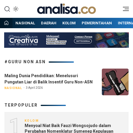
Lewati
ke
Situs berita online terpercaya
Analisa
konten
NASIONAL
DAERAH
KOLOM
PEMERINTAHAN
INTERN
#GURU NON ASN
Maling Dunia Pendidikan: Menelusuri
Pungutan Liar di Balik Insentif Guru Non-ASN
3 April 2026
NASIONAL
TERPOPULER
1
KOLOM
Menyoal Niat Baik Fauzi Wongsojudo dalam
Perubahan Nomenklatur Sumenep Kepulauan