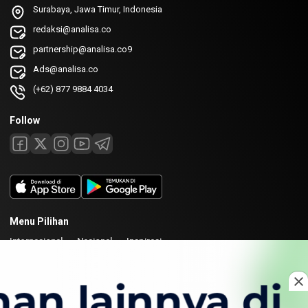
Surabaya, Jawa Timur, Indonesia
redaksi@analisa.co
partnership@analisa.co9
Ads@analisa.co
(+62) 877 9884 4034
Follow
Menu Pilihan
Internasional
Nasional
Inspirasi
Laman
Tentang
Redaksi
Kirim Karya
Kolaborasi