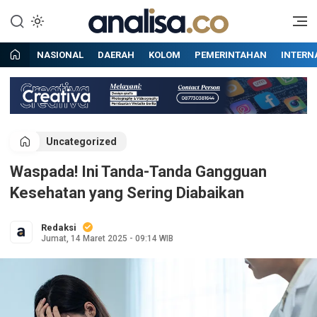
Lewati
ke
Situs berita online terpercaya
Analisa
konten
NASIONAL
DAERAH
KOLOM
PEMERINTAHAN
INTERN
Uncategorized
Waspada! Ini Tanda-Tanda Gangguan
Kesehatan yang Sering Diabaikan
Redaksi
Jumat, 14 Maret 2025 - 09:14 WIB