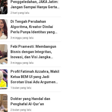
Penggeledahan, JAKA Jatim:
Jangan Sampai Hanya Gertak
Sambal!
2 hari yang lalu
Di Tengah Perubahan
Algoritma, Kreator Dinilai
Perlu Punya Identitas yang
Kuat
3 minggu yang lalu
Febi Pramesti: Membangun
Bisnis dengan Integritas,
Inovasi, dan Visi Jangka
Panjang
3 minggu yang lalu
Profil Fatimah Azzahra, Wakil
Ketua BEM UI yang Jadi
Sorotan Usai Adu Argumen
soal MBG
1 bulan yang lalu
Dokter yang Handal dan
Penghafal Al-Qur’an
2 bulan yang lalu