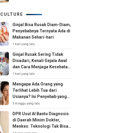
 CULTURE
Ginjal Bisa Rusak Diam-Diam,
Penyebabnya Ternyata Ada di
Makanan Sehari-hari
1 hari yang lalu
Ginjal Rusak Sering Tidak
Disadari, Kenali Gejala Awal
dan Cara Menjaga Kesehatan
Ginjal Sejak Dini
1 hari yang lalu
Mengapa Ada Orang yang
Terlihat Lebih Tua dari
Usianya? Ini Penyebab yang
Jarang Disadari
3 minggu yang lalu
DPR Usul AI Bantu Diagnosis
di Daerah Minim Dokter,
Menkes: Teknologi Tak Bisa
Gantikan Peran Dokter