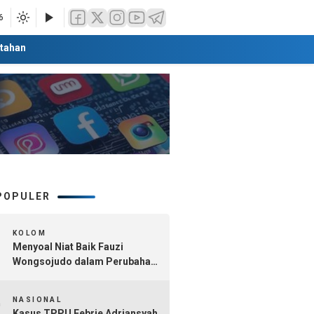
6
tahan
POPULER
1
KOLOM
Menyoal Niat Baik Fauzi
Wongsojudo dalam Perubahan
Nomenklatur Sumenep
2
Kepulauan
NASIONAL
Kasus TPPU Febrie Adriansyah