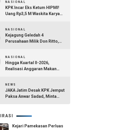
7
NASIONAL
KPK Incar Eks Ketum HIPMI!
Uang Rp3,5 M Waskita Karya
Diduga Mengalir Akbar
8
Himawan Buchari
NASIONAL
Kejagung Geledah 4
Perusahaan Milik Don Ritto,
Diduga Jadi Tempat Cuci Uang
9
Kasus TPPU Febrie Adriansyah
NASIONAL
Hingga Kuartal II-2026,
Realisasi Anggaran Makan
Bergizi Gratis Capai Rp101,1
10
Triliun
NEWS
JAKA Jatim Desak KPK Jemput
Paksa Anwar Sadad, Minta
Seluruh Tersangka Dana Hibah
Jatim Segera Ditahan
IRASI
Kejari Pamekasan Perluas