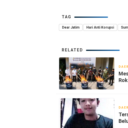
TAG
Dear Jatim
Hari Anti Korupsi
Sum
RELATED
DAE
Mes
Rok
DAE
Ter
Bel