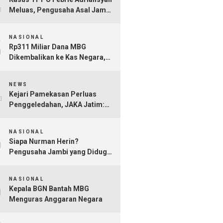
Meluas, Pengusaha Asal Jambi
Nurman Herin Jadi Tersangka
3
NASIONAL
Rp311 Miliar Dana MBG
Dikembalikan ke Kas Negara,
Ratusan Rekening Dapur
4
Bermasalah Terungkap
NEWS
Kejari Pamekasan Perluas
Penggeledahan, JAKA Jatim:
Jangan Sampai Hanya Gertak
5
Sambal!
NASIONAL
Siapa Nurman Herin?
Pengusaha Jambi yang Diduga
Jadi Orang Kepercayaan Febrie
6
Adriansyah
NASIONAL
Kepala BGN Bantah MBG
Menguras Anggaran Negara