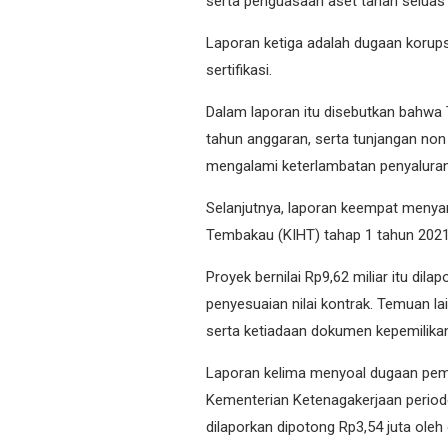
serta penguasaan aset tanah seluas 
Laporan ketiga adalah
dugaan korups
sertifikasi
.
Dalam laporan itu disebutkan bahwa T
tahun anggaran, serta tunjangan non 
mengalami keterlambatan penyaluran
Selanjutnya, laporan keempat meny
Tembakau (KIHT) tahap 1 tahun 202
Proyek bernilai Rp9,62 miliar itu dil
penyesuaian nilai kontrak. Temuan l
serta ketiadaan dokumen kepemilika
Laporan kelima menyoal
dugaan pem
Kementerian Ketenagakerjaan perio
dilaporkan dipotong Rp3,54 juta ole