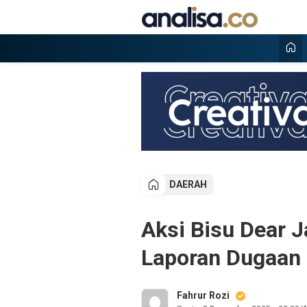
Lewati
ke
konten
Analisa
Situs berita online terpercaya
DAERAH
Aksi Bisu Dear 
Laporan Dugaan 
Fahrur Rozi