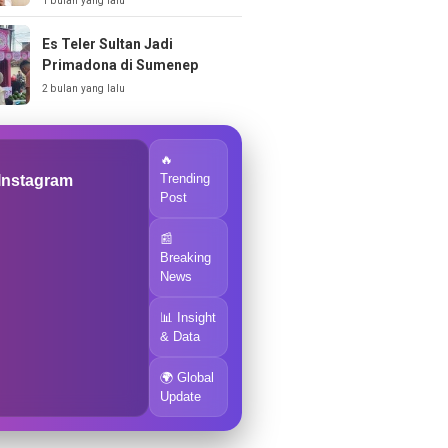
1 bulan yang lalu
Es Teler Sultan Jadi
Primadona di Sumenep
2 bulan yang lalu
🔥
Trending
 Instagram
Post
📰
Breaking
News
📊 Insight
& Data
🌍 Global
Update