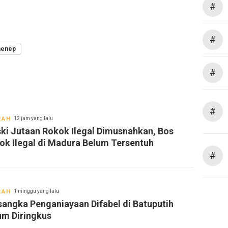
#
#
enep
#
#
RAH
12 jam yang lalu
ki Jutaan Rokok Ilegal Dimusnahkan, Bos
ok Ilegal di Madura Belum Tersentuh
#
RAH
1 minggu yang lalu
sangka Penganiayaan Difabel di Batuputih
um Diringkus