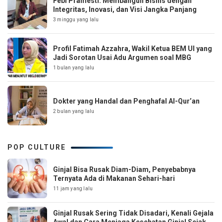
Febi Pramesti: Membangun Bisnis dengan
Integritas, Inovasi, dan Visi Jangka Panjang
3 minggu yang lalu
Profil Fatimah Azzahra, Wakil Ketua BEM UI yang
Jadi Sorotan Usai Adu Argumen soal MBG
1 bulan yang lalu
Dokter yang Handal dan Penghafal Al-Qur’an
2 bulan yang lalu
POP CULTURE
Ginjal Bisa Rusak Diam-Diam, Penyebabnya
Ternyata Ada di Makanan Sehari-hari
11 jam yang lalu
Ginjal Rusak Sering Tidak Disadari, Kenali Gejala
Awal dan Cara Menjaga Kesehatan Ginjal Sejak