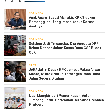
RELATED
NASIONAL
2 jam yang lalu
Anak Anwar Sadad Mangkir, KPK Siapkan
Pemanggilan Ulang Imbas Kasus Korupsi
Ayahnya
NASIONAL
4 jam yang lalu
Setahun Jadi Tersangka, Dua Anggota DPR
Belum Ditahan dalam Kasus Dana CSR BI dan
OJK
NEWS
15 jam yang lalu
JAKA Jatim Desak KPK Jemput Paksa Anwar
Sadad, Minta Seluruh Tersangka Dana Hibah
Jatim Segera Ditahan
NASIONAL
1 hari yang lalu
Usai Mangkir dari Pemeriksaan, Anton
Timbang Hadiri Pertemuan Bersama Presiden
Prabowo