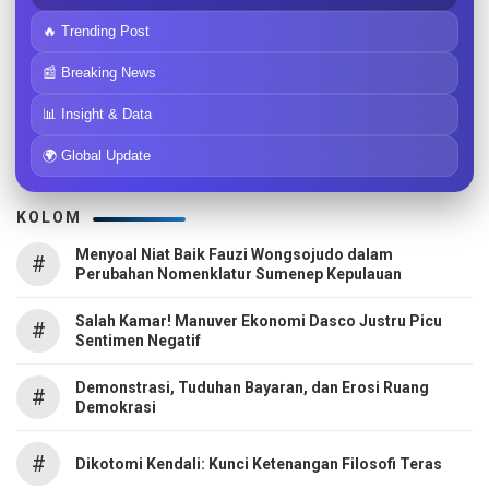
🔥 Trending Post
📰 Breaking News
📊 Insight & Data
🌍 Global Update
KOLOM
Menyoal Niat Baik Fauzi Wongsojudo dalam
#
Perubahan Nomenklatur Sumenep Kepulauan
Salah Kamar! Manuver Ekonomi Dasco Justru Picu
#
Sentimen Negatif
Demonstrasi, Tuduhan Bayaran, dan Erosi Ruang
#
Demokrasi
#
Dikotomi Kendali: Kunci Ketenangan Filosofi Teras