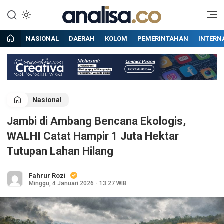
Lewati
ke
Situs berita online terpercaya
Analisa
konten
NASIONAL
DAERAH
KOLOM
PEMERINTAHAN
INTERN
Nasional
Jambi di Ambang Bencana Ekologis,
WALHI Catat Hampir 1 Juta Hektar
Tutupan Lahan Hilang
Fahrur Rozi
Minggu, 4 Januari 2026 - 13:27 WIB