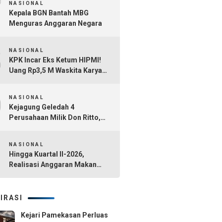
7
NASIONAL
Kepala BGN Bantah MBG
Menguras Anggaran Negara
8
NASIONAL
KPK Incar Eks Ketum HIPMI!
Uang Rp3,5 M Waskita Karya
Diduga Mengalir Akbar
9
Himawan Buchari
NASIONAL
Kejagung Geledah 4
Perusahaan Milik Don Ritto,
Diduga Jadi Tempat Cuci Uang
10
Kasus TPPU Febrie Adriansyah
NASIONAL
Hingga Kuartal II-2026,
Realisasi Anggaran Makan
Bergizi Gratis Capai Rp101,1
Triliun
IRASI
Kejari Pamekasan Perluas