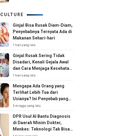
 CULTURE
Ginjal Bisa Rusak Diam-Diam,
Penyebabnya Ternyata Ada di
Makanan Sehari-hari
1 hari yang lalu
Ginjal Rusak Sering Tidak
Disadari, Kenali Gejala Awal
dan Cara Menjaga Kesehatan
Ginjal Sejak Dini
1 hari yang lalu
Mengapa Ada Orang yang
Terlihat Lebih Tua dari
Usianya? Ini Penyebab yang
Jarang Disadari
3 minggu yang lalu
DPR Usul AI Bantu Diagnosis
di Daerah Minim Dokter,
Menkes: Teknologi Tak Bisa
Gantikan Peran Dokter