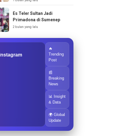
1 bulan yang lalu
Es Teler Sultan Jadi
Primadona di Sumenep
2 bulan yang lalu
🔥
Trending
 Instagram
Post
📰
Breaking
News
📊 Insight
& Data
🌍 Global
Update