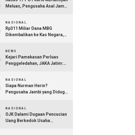
Meluas, Pengusaha Asal Jambi
Nurman Herin Jadi Tersangka
3
NASIONAL
Rp311 Miliar Dana MBG
Dikembalikan ke Kas Negara,
Ratusan Rekening Dapur
4
Bermasalah Terungkap
NEWS
Kejari Pamekasan Perluas
Penggeledahan, JAKA Jatim:
Jangan Sampai Hanya Gertak
5
Sambal!
NASIONAL
Siapa Nurman Herin?
Pengusaha Jambi yang Diduga
Jadi Orang Kepercayaan Febrie
6
Adriansyah
NASIONAL
OJK Dalami Dugaan Pencucian
Uang Berkedok Usaha
Tambang dan Kafe di Sultra