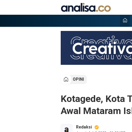
Lewati
ke
konten
Analisa
Situs berita online terpercaya
OPINI
Kotagede, Kota 
Awal Mataram Is
Redaksi