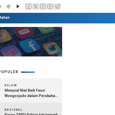
6
tahan
POPULER
1
KOLOM
Menyoal Niat Baik Fauzi
Wongsojudo dalam Perubahan
Nomenklatur Sumenep
2
Kepulauan
NASIONAL
Kasus TPPU Febrie Adriansyah