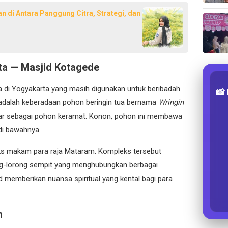
n di Antara Panggung Citra, Strategi, dan
rta — Masjid Kotagede
a di Yogyakarta yang masih digunakan untuk beribadah
📸
ya adalah keberadaan pohon beringin tua bernama
Wringin
itar sebagai pohon keramat. Konon, pohon ini membawa
di bawahnya.
eks makam para raja Mataram. Kompleks tersebut
rong-lorong sempit yang menghubungkan berbagai
d memberikan nuansa spiritual yang kental bagi para
m