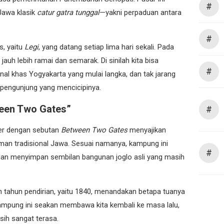
#
Jawa klasik
catur gatra tunggal
—yakni perpaduan antara
#
s, yaitu
Legi
, yang datang setiap lima hari sekali. Pada
jauh lebih ramai dan semarak. Di sinilah kita bisa
#
al khas Yogyakarta yang mulai langka, dan tak jarang
pengunjung yang mencicipinya.
een Two Gates”
#
er dengan sebutan
Between Two Gates
menyajikan
an tradisional Jawa. Sesuai namanya, kampung ini
#
 dan menyimpan sembilan bangunan joglo asli yang masih
tahun pendirian, yaitu 1840, menandakan betapa tuanya
ampung ini seakan membawa kita kembali ke masa lalu,
ih sangat terasa.