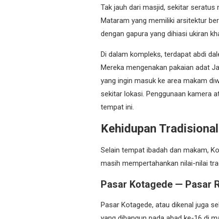
Tak jauh dari masjid, sekitar seratu
Mataram yang memiliki arsitektur be
dengan gapura yang dihiasi ukiran k
Di dalam kompleks, terdapat abdi d
Mereka mengenakan pakaian adat Ja
yang ingin masuk ke area makam diw
sekitar lokasi. Penggunaan kamera a
tempat ini.
Kehidupan Tradisional
Selain tempat ibadah dan makam, Ko
masih mempertahankan nilai-nilai trad
Pasar Kotagede — Pasar R
Pasar Kotagede, atau dikenal juga se
yang dibangun pada abad ke-16 di m