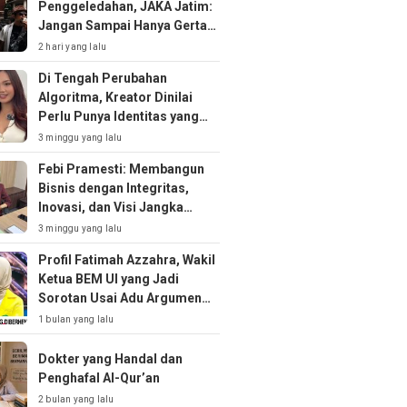
Penggeledahan, JAKA Jatim:
Jangan Sampai Hanya Gertak
Sambal!
2 hari yang lalu
Di Tengah Perubahan
Algoritma, Kreator Dinilai
Perlu Punya Identitas yang
Kuat
3 minggu yang lalu
Febi Pramesti: Membangun
Bisnis dengan Integritas,
Inovasi, dan Visi Jangka
Panjang
3 minggu yang lalu
Profil Fatimah Azzahra, Wakil
Ketua BEM UI yang Jadi
Sorotan Usai Adu Argumen
soal MBG
1 bulan yang lalu
Dokter yang Handal dan
Penghafal Al-Qur’an
2 bulan yang lalu