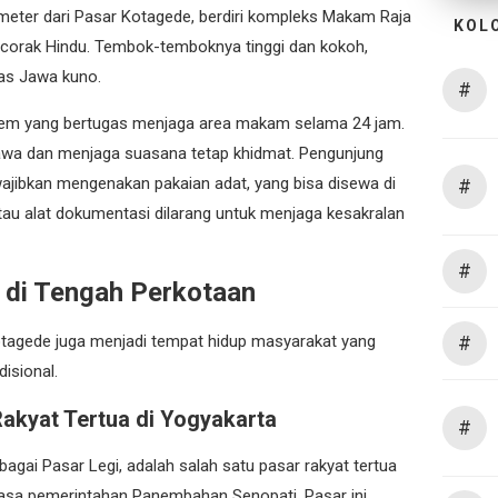
s meter dari Pasar Kotagede, berdiri kompleks Makam Raja
KOL
rcorak Hindu. Tembok-temboknya tinggi dan kokoh,
has Jawa kuno.
#
alem yang bertugas menjaga area makam selama 24 jam.
wa dan menjaga suasana tetap khidmat. Pengunjung
ajibkan mengenakan pakaian adat, yang bisa disewa di
#
tau alat dokumentasi dilarang untuk menjaga kesakralan
#
 di Tengah Perkotaan
tagede juga menjadi tempat hidup masyarakat yang
#
isional.
akyat Tertua di Yogyakarta
#
bagai Pasar Legi, adalah salah satu pasar rakyat tertua
asa pemerintahan Panembahan Senopati. Pasar ini