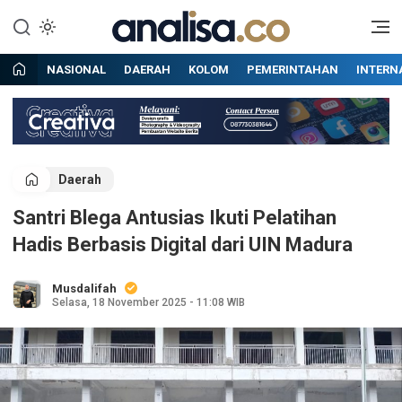
Lewati
ke
Situs berita online terpercaya
Analisa
konten
NASIONAL
DAERAH
KOLOM
PEMERINTAHAN
INTERN
Daerah
Santri Blega Antusias Ikuti Pelatihan
Hadis Berbasis Digital dari UIN Madura
Musdalifah
Selasa, 18 November 2025 - 11:08 WIB