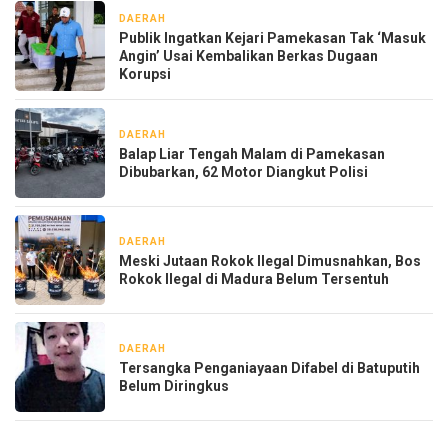
DAERAH
8 jam yang lalu
Publik Ingatkan Kejari Pamekasan Tak ‘Masuk
Angin’ Usai Kembalikan Berkas Dugaan
Korupsi
DAERAH
10 jam yang lalu
Balap Liar Tengah Malam di Pamekasan
Dibubarkan, 62 Motor Diangkut Polisi
DAERAH
1 hari yang lalu
Meski Jutaan Rokok Ilegal Dimusnahkan, Bos
Rokok Ilegal di Madura Belum Tersentuh
DAERAH
1 minggu yang lalu
Tersangka Penganiayaan Difabel di Batuputih
Belum Diringkus