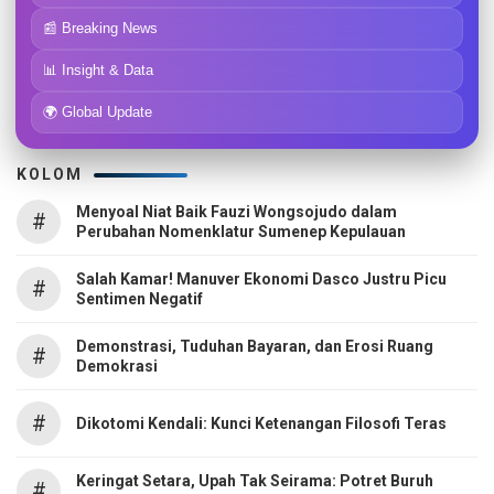
📰 Breaking News
📊 Insight & Data
🌍 Global Update
KOLOM
Menyoal Niat Baik Fauzi Wongsojudo dalam
#
Perubahan Nomenklatur Sumenep Kepulauan
Salah Kamar! Manuver Ekonomi Dasco Justru Picu
#
Sentimen Negatif
Demonstrasi, Tuduhan Bayaran, dan Erosi Ruang
#
Demokrasi
#
Dikotomi Kendali: Kunci Ketenangan Filosofi Teras
Keringat Setara, Upah Tak Seirama: Potret Buruh
#