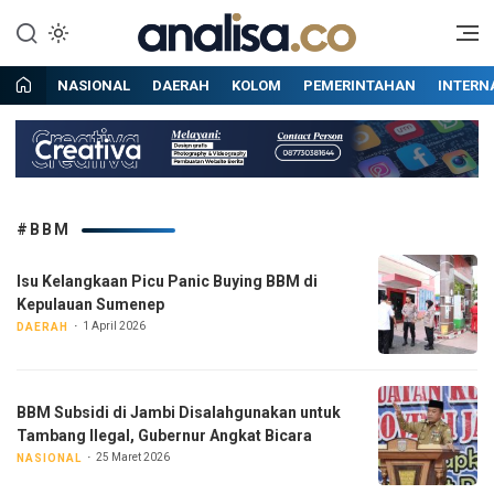
Lewati
ke
Situs berita online terpercaya
Analisa
konten
NASIONAL
DAERAH
KOLOM
PEMERINTAHAN
INTERN
#BBM
Isu Kelangkaan Picu Panic Buying BBM di
Kepulauan Sumenep
1 April 2026
DAERAH
BBM Subsidi di Jambi Disalahgunakan untuk
Tambang Ilegal, Gubernur Angkat Bicara
25 Maret 2026
NASIONAL