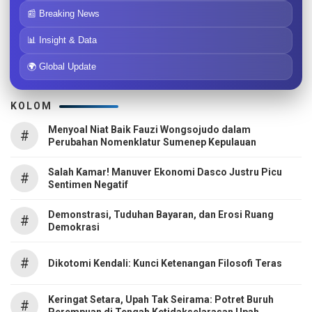
📰 Breaking News
📊 Insight & Data
🌍 Global Update
KOLOM
Menyoal Niat Baik Fauzi Wongsojudo dalam
#
Perubahan Nomenklatur Sumenep Kepulauan
Salah Kamar! Manuver Ekonomi Dasco Justru Picu
#
Sentimen Negatif
Demonstrasi, Tuduhan Bayaran, dan Erosi Ruang
#
Demokrasi
#
Dikotomi Kendali: Kunci Ketenangan Filosofi Teras
Keringat Setara, Upah Tak Seirama: Potret Buruh
#
Perempuan di Tengah Ketidakselarasan Upah