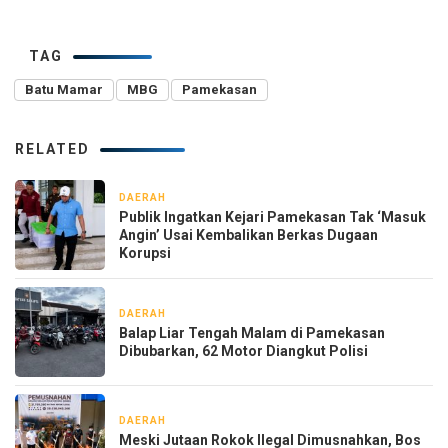
TAG
Batu Mamar
MBG
Pamekasan
RELATED
DAERAH
6 jam yang lalu
Publik Ingatkan Kejari Pamekasan Tak ‘Masuk
Angin’ Usai Kembalikan Berkas Dugaan
Korupsi
DAERAH
8 jam yang lalu
Balap Liar Tengah Malam di Pamekasan
Dibubarkan, 62 Motor Diangkut Polisi
DAERAH
1 hari yang lalu
Meski Jutaan Rokok Ilegal Dimusnahkan, Bos