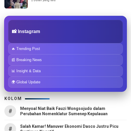
2 bulan yang lalu
📸 Instagram
🔥 Trending Post
📰 Breaking News
📊 Insight & Data
🌍 Global Update
KOLOM
Menyoal Niat Baik Fauzi Wongsojudo dalam
#
Perubahan Nomenklatur Sumenep Kepulauan
Salah Kamar! Manuver Ekonomi Dasco Justru Picu
#