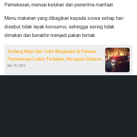
Pamekasan, menuai keluhan dari penerima manfaat.
Menu makanan yang dibagikan kepada siswa setiap hari
disebut tidak layak konsumsi, sehingga sering tidak
dimakan dan berakhir menjadi pakan ternak.
Gudang Kayu dan Toko Bangunan di Pasean
Pamekasan Ludes Terbakar, Kerugian Ditaksir
Mei 18, 2026
Rp 2 Miliar