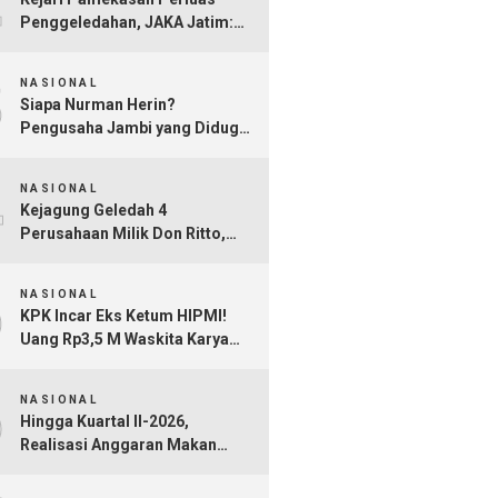
Penggeledahan, JAKA Jatim:
Jangan Sampai Hanya Gertak
3
Sambal!
NASIONAL
Siapa Nurman Herin?
Pengusaha Jambi yang Diduga
Jadi Orang Kepercayaan Febrie
4
Adriansyah
NASIONAL
Kejagung Geledah 4
Perusahaan Milik Don Ritto,
Diduga Jadi Tempat Cuci Uang
5
Kasus TPPU Febrie Adriansyah
NASIONAL
KPK Incar Eks Ketum HIPMI!
Uang Rp3,5 M Waskita Karya
Diduga Mengalir Akbar
6
Himawan Buchari
NASIONAL
Hingga Kuartal II-2026,
Realisasi Anggaran Makan
Bergizi Gratis Capai Rp101,1
Triliun