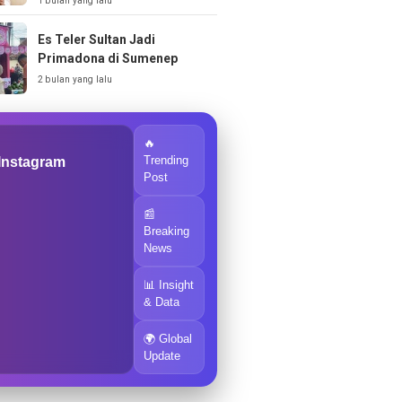
1 bulan yang lalu
Es Teler Sultan Jadi
Primadona di Sumenep
2 bulan yang lalu
🔥
Trending
 Instagram
Post
📰
Breaking
News
📊 Insight
& Data
🌍 Global
Update