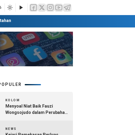
6
tahan
POPULER
1
KOLOM
Menyoal Niat Baik Fauzi
Wongsojudo dalam Perubahan
Nomenklatur Sumenep
2
Kepulauan
NEWS
Kejari Pamekasan Perluas