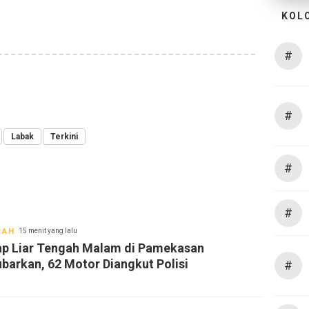
KOL
#
#
Labak
Terkini
#
#
RAH
15 menit yang lalu
ap Liar Tengah Malam di Pamekasan
ubarkan, 62 Motor Diangkut Polisi
#