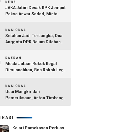
7
NEWS
JAKA Jatim Desak KPK Jemput
Paksa Anwar Sadad, Minta
Seluruh Tersangka Dana Hibah
8
Jatim Segera Ditahan
NASIONAL
Setahun Jadi Tersangka, Dua
Anggota DPR Belum Ditahan
dalam Kasus Dana CSR BI dan
9
OJK
DAERAH
Meski Jutaan Rokok Ilegal
Dimusnahkan, Bos Rokok Ilegal
di Madura Belum Tersentuh
10
NASIONAL
Usai Mangkir dari
Pemeriksaan, Anton Timbang
Hadiri Pertemuan Bersama
Presiden Prabowo
IRASI
Kejari Pamekasan Perluas