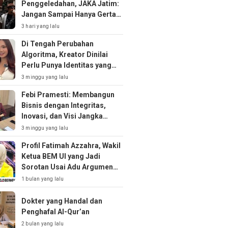
Penggeledahan, JAKA Jatim:
Jangan Sampai Hanya Gertak
Sambal!
3 hari yang lalu
Di Tengah Perubahan
Algoritma, Kreator Dinilai
Perlu Punya Identitas yang
Kuat
3 minggu yang lalu
Febi Pramesti: Membangun
Bisnis dengan Integritas,
Inovasi, dan Visi Jangka
Panjang
3 minggu yang lalu
Profil Fatimah Azzahra, Wakil
Ketua BEM UI yang Jadi
Sorotan Usai Adu Argumen
soal MBG
1 bulan yang lalu
Dokter yang Handal dan
Penghafal Al-Qur’an
2 bulan yang lalu