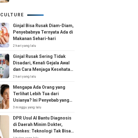
 CULTURE
Ginjal Bisa Rusak Diam-Diam,
Penyebabnya Ternyata Ada di
Makanan Sehari-hari
2 hari yang lalu
Ginjal Rusak Sering Tidak
Disadari, Kenali Gejala Awal
dan Cara Menjaga Kesehatan
Ginjal Sejak Dini
2 hari yang lalu
Mengapa Ada Orang yang
Terlihat Lebih Tua dari
Usianya? Ini Penyebab yang
Jarang Disadari
3 minggu yang lalu
DPR Usul AI Bantu Diagnosis
di Daerah Minim Dokter,
Menkes: Teknologi Tak Bisa
Gantikan Peran Dokter