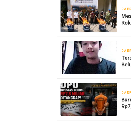
DAE
Mes
Rok
DAE
Ter
Bel
DAE
Bur
Rp7