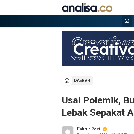
Lewati
ke
konten
Analisa
Situs berita online terpercaya
DAERAH
Usai Polemik, Bu
Lebak Sepakat Ak
Fahrur Rozi