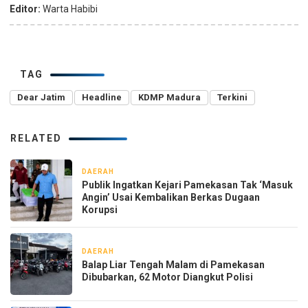
Editor:
Warta Habibi
TAG
Dear Jatim
Headline
KDMP Madura
Terkini
RELATED
DAERAH
21 jam yang lalu
Publik Ingatkan Kejari Pamekasan Tak ‘Masuk
Angin’ Usai Kembalikan Berkas Dugaan
Korupsi
DAERAH
23 jam yang lalu
Balap Liar Tengah Malam di Pamekasan
Dibubarkan, 62 Motor Diangkut Polisi