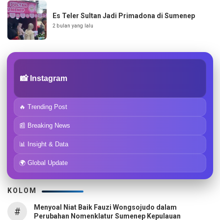
Es Teler Sultan Jadi Primadona di Sumenep
2 bulan yang lalu
📸 Instagram
🔥 Trending Post
📰 Breaking News
📊 Insight & Data
🌍 Global Update
KOLOM
Menyoal Niat Baik Fauzi Wongsojudo dalam
#
Perubahan Nomenklatur Sumenep Kepulauan