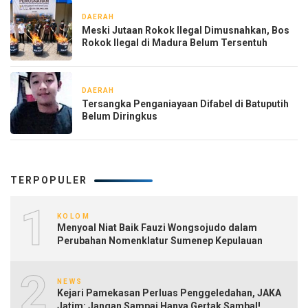
DAERAH
2 hari yang lalu
Meski Jutaan Rokok Ilegal Dimusnahkan, Bos
Rokok Ilegal di Madura Belum Tersentuh
DAERAH
1 minggu yang lalu
Tersangka Penganiayaan Difabel di Batuputih
Belum Diringkus
TERPOPULER
1
KOLOM
Menyoal Niat Baik Fauzi Wongsojudo dalam
Perubahan Nomenklatur Sumenep Kepulauan
2
NEWS
Kejari Pamekasan Perluas Penggeledahan, JAKA
Jatim: Jangan Sampai Hanya Gertak Sambal!