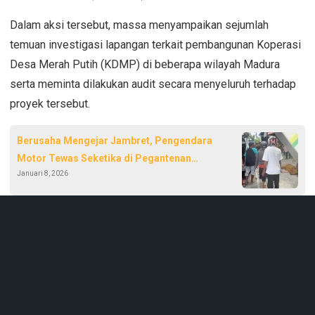
Dalam aksi tersebut, massa menyampaikan sejumlah
temuan investigasi lapangan terkait pembangunan Koperasi
Desa Merah Putih (KDMP) di beberapa wilayah Madura
serta meminta dilakukan audit secara menyeluruh terhadap
proyek tersebut.
Berusaha Mengejar Jambret, Pengendara
Motor Tewas Seketika di Pegantenan
Januari 8, 2026
Pamekasan