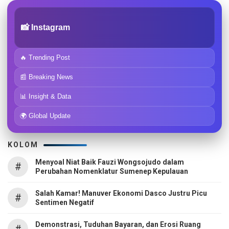
📸 Instagram
🔥 Trending Post
📰 Breaking News
📊 Insight & Data
🌍 Global Update
KOLOM
Menyoal Niat Baik Fauzi Wongsojudo dalam
#
Perubahan Nomenklatur Sumenep Kepulauan
Salah Kamar! Manuver Ekonomi Dasco Justru Picu
#
Sentimen Negatif
Demonstrasi, Tuduhan Bayaran, dan Erosi Ruang
#