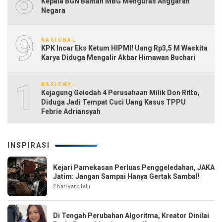
8
Kepala BGN Bantah MBG Menguras Anggaran
Negara
9
NASIONAL
KPK Incar Eks Ketum HIPMI! Uang Rp3,5 M Waskita
Karya Diduga Mengalir Akbar Himawan Buchari
10
NASIONAL
Kejagung Geledah 4 Perusahaan Milik Don Ritto,
Diduga Jadi Tempat Cuci Uang Kasus TPPU
Febrie Adriansyah
INSPIRASI
Kejari Pamekasan Perluas Penggeledahan, JAKA
Jatim: Jangan Sampai Hanya Gertak Sambal!
2 hari yang lalu
Di Tengah Perubahan Algoritma, Kreator Dinilai