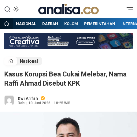
Lewati
ke
Situs berita online terpercaya
Analisa
konten
NASIONAL
DAERAH
KOLOM
PEMERINTAHAN
INTERN
Nasional
Kasus Korupsi Bea Cukai Melebar, Nama
Raffi Ahmad Disebut KPK
Dwi Arifah
Rabu, 10 Juni 2026 - 18:25 WIB