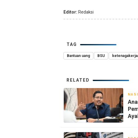
Editor:
Redaksi
TAG
Bantuan uang
BSU
ketenagakerja
RELATED
NAS
Ana
Pem
Aya