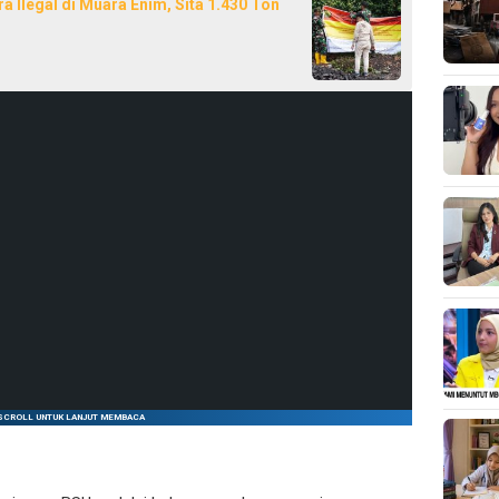
Ilegal di Muara Enim, Sita 1.430 Ton
SCROLL UNTUK LANJUT MEMBACA