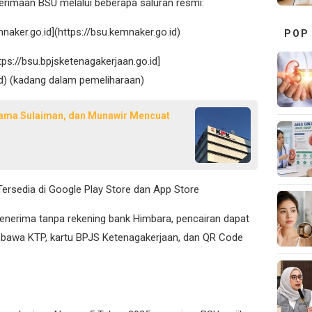
erimaan BSU melalui beberapa saluran resmi:
naker.go.id](https://bsu.kemnaker.go.id)
POP
ps://bsu.bpjsketenagakerjaan.go.id]
id) (kadang dalam pemeliharaan)
Nama Sulaiman, dan Munawir Mencuat
Tersedia di Google Play Store dan App Store
penerima tanpa rekening bank Himbara, pencairan dapat
mbawa KTP, kartu BPJS Ketenagakerjaan, dan QR Code