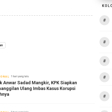
KOL
#
#
an
#
#
IONAL
1 hari yang lalu
k Anwar Sadad Mangkir, KPK Siapkan
anggilan Ulang Imbas Kasus Korupsi
hnya
#