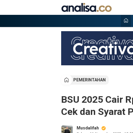
Lewati
ke
konten
Analisa
Situs berita online terpercaya
PEMERINTAHAN
BSU 2025 Cair Rp
Cek dan Syarat 
Musdalifah