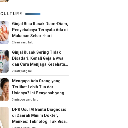
 CULTURE
Ginjal Bisa Rusak Diam-Diam,
Penyebabnya Ternyata Ada di
Makanan Sehari-hari
2 hari yang lalu
Ginjal Rusak Sering Tidak
Disadari, Kenali Gejala Awal
dan Cara Menjaga Kesehatan
Ginjal Sejak Dini
2 hari yang lalu
Mengapa Ada Orang yang
Terlihat Lebih Tua dari
Usianya? Ini Penyebab yang
Jarang Disadari
3 minggu yang lalu
DPR Usul AI Bantu Diagnosis
di Daerah Minim Dokter,
Menkes: Teknologi Tak Bisa
Gantikan Peran Dokter