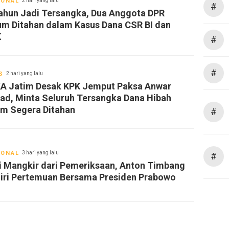
IONAL
2 hari yang lalu
#
ahun Jadi Tersangka, Dua Anggota DPR
um Ditahan dalam Kasus Dana CSR BI dan
K
#
#
S
2 hari yang lalu
A Jatim Desak KPK Jemput Paksa Anwar
ad, Minta Seluruh Tersangka Dana Hibah
im Segera Ditahan
#
IONAL
3 hari yang lalu
#
i Mangkir dari Pemeriksaan, Anton Timbang
iri Pertemuan Bersama Presiden Prabowo