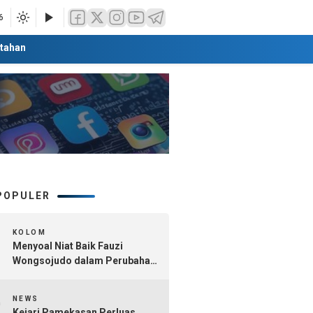
6
tahan
POPULER
1
KOLOM
Menyoal Niat Baik Fauzi
Wongsojudo dalam Perubahan
Nomenklatur Sumenep
2
Kepulauan
NEWS
Kejari Pamekasan Perluas