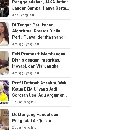
Penggeledahan, JAKA Jatim:
Jangan Sampai Hanya Gertak
Sambal!
3 hari yang lalu
Di Tengah Perubahan
Algoritma, Kreator Dinilai
Perlu Punya Identitas yang
Kuat
3 minggu yang lalu
Febi Pramesti: Membangun
Bisnis dengan Integritas,
Inovasi, dan Visi Jangka
Panjang
3 minggu yang lalu
Profil Fatimah Azzahra, Wakil
Ketua BEM UI yang Jadi
Sorotan Usai Adu Argumen
soal MBG
1 bulan yang lalu
Dokter yang Handal dan
Penghafal Al-Qur’an
2 bulan yang lalu