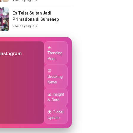
1 bulan yang lalu
Es Teler Sultan Jadi
Primadona di Sumenep
2 bulan yang lalu
🔥
Trending
 Instagram
Post
📰
Breaking
News
📊 Insight
& Data
🌍 Global
Update