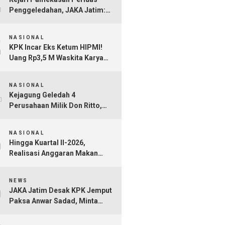
Penggeledahan, JAKA Jatim:
Jangan Sampai Hanya Gertak
3
Sambal!
NASIONAL
KPK Incar Eks Ketum HIPMI!
Uang Rp3,5 M Waskita Karya
Diduga Mengalir Akbar
4
Himawan Buchari
NASIONAL
Kejagung Geledah 4
Perusahaan Milik Don Ritto,
Diduga Jadi Tempat Cuci Uang
5
Kasus TPPU Febrie Adriansyah
NASIONAL
Hingga Kuartal II-2026,
Realisasi Anggaran Makan
Bergizi Gratis Capai Rp101,1
6
Triliun
NEWS
JAKA Jatim Desak KPK Jemput
Paksa Anwar Sadad, Minta
Seluruh Tersangka Dana Hibah
Jatim Segera Ditahan