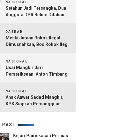
7
NASIONAL
Setahun Jadi Tersangka, Dua
Anggota DPR Belum Ditahan
dalam Kasus Dana CSR BI dan
8
OJK
DAERAH
Meski Jutaan Rokok Ilegal
Dimusnahkan, Bos Rokok Ilegal
di Madura Belum Tersentuh
9
NASIONAL
Usai Mangkir dari
Pemeriksaan, Anton Timbang
Hadiri Pertemuan Bersama
10
Presiden Prabowo
NASIONAL
Anak Anwar Sadad Mangkir,
KPK Siapkan Pemanggilan
Ulang Imbas Kasus Korupsi
Ayahnya
IRASI
Kejari Pamekasan Perluas