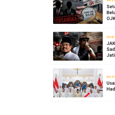
NAS
Set
Bel
OJ
NEW
JAK
Sad
Jat
NAS
Usa
Had