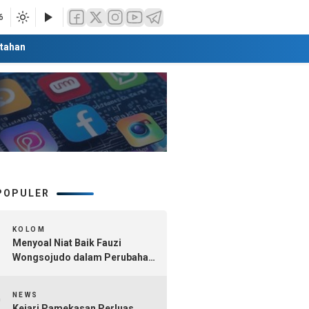
6
tahan
POPULER
1
KOLOM
Menyoal Niat Baik Fauzi
Wongsojudo dalam Perubahan
Nomenklatur Sumenep
2
Kepulauan
NEWS
Kejari Pamekasan Perluas