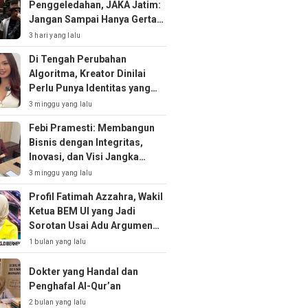
Penggeledahan, JAKA Jatim:
Jangan Sampai Hanya Gertak
Sambal!
3 hari yang lalu
Di Tengah Perubahan
Algoritma, Kreator Dinilai
Perlu Punya Identitas yang
Kuat
3 minggu yang lalu
Febi Pramesti: Membangun
Bisnis dengan Integritas,
Inovasi, dan Visi Jangka
Panjang
3 minggu yang lalu
Profil Fatimah Azzahra, Wakil
Ketua BEM UI yang Jadi
Sorotan Usai Adu Argumen
soal MBG
1 bulan yang lalu
Dokter yang Handal dan
Penghafal Al-Qur’an
2 bulan yang lalu