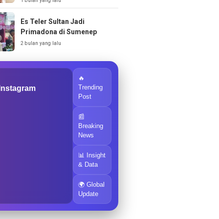
1 bulan yang lalu
Es Teler Sultan Jadi
Primadona di Sumenep
2 bulan yang lalu
🔥
Trending
 Instagram
Post
📰
Breaking
News
📊 Insight
& Data
🌍 Global
Update