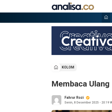
Lewati
ke
konten
Analisa
Situs berita online terpercaya
KOLOM
Membaca Ulang M
Fahrur Rozi
Senin, 8 Desember 2025 - 20:19 