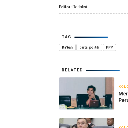
Editor:
Redaksi
TAG
Ka’bah
partai politik
PPP
RELATED
KOL
Men
Per
KOL