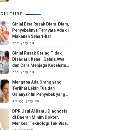
 CULTURE
Ginjal Bisa Rusak Diam-Diam,
Penyebabnya Ternyata Ada di
Makanan Sehari-hari
2 hari yang lalu
Ginjal Rusak Sering Tidak
Disadari, Kenali Gejala Awal
dan Cara Menjaga Kesehatan
Ginjal Sejak Dini
2 hari yang lalu
Mengapa Ada Orang yang
Terlihat Lebih Tua dari
Usianya? Ini Penyebab yang
Jarang Disadari
3 minggu yang lalu
DPR Usul AI Bantu Diagnosis
di Daerah Minim Dokter,
Menkes: Teknologi Tak Bisa
Gantikan Peran Dokter