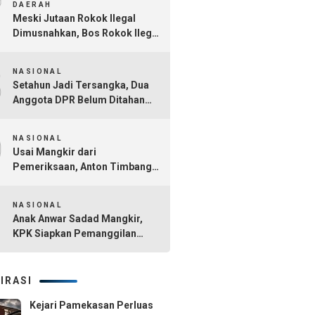
7
DAERAH
Meski Jutaan Rokok Ilegal
Dimusnahkan, Bos Rokok Ilegal
di Madura Belum Tersentuh
8
NASIONAL
Setahun Jadi Tersangka, Dua
Anggota DPR Belum Ditahan
dalam Kasus Dana CSR BI dan
9
OJK
NASIONAL
Usai Mangkir dari
Pemeriksaan, Anton Timbang
Hadiri Pertemuan Bersama
10
Presiden Prabowo
NASIONAL
Anak Anwar Sadad Mangkir,
KPK Siapkan Pemanggilan
Ulang Imbas Kasus Korupsi
Ayahnya
IRASI
Kejari Pamekasan Perluas