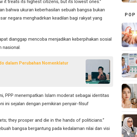
it treats its highest citizens, but its lowest ones.”
kan bahwa ukuran keberhasilan sebuah bangsa bukan
POP
esar negara menghadirkan keadilan bagi rakyat yang
apat dianggap mencoba menjadikan keberpihakan sosial
 nasional.
udo dalam Perubahan Nomenklatur
n ini, PPP menempatkan Islam moderat sebagai identitas
i ini sejalan dengan pemikiran penyair-filsuf
ts; they prosper and die in the hands of politicians.”
buah bangsa bergantung pada kedalaman nilai dan visi