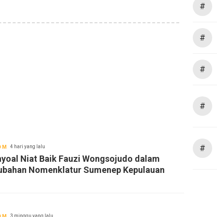
#
#
#
#
#
OM
4 hari yang lalu
yoal Niat Baik Fauzi Wongsojudo dalam
ubahan Nomenklatur Sumenep Kepulauan
OM
3 minggu yang lalu