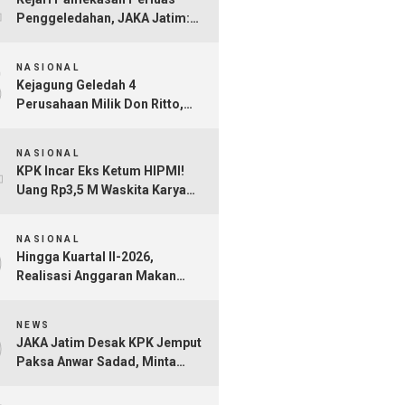
Penggeledahan, JAKA Jatim:
Jangan Sampai Hanya Gertak
3
Sambal!
NASIONAL
Kejagung Geledah 4
Perusahaan Milik Don Ritto,
Diduga Jadi Tempat Cuci Uang
4
Kasus TPPU Febrie Adriansyah
NASIONAL
KPK Incar Eks Ketum HIPMI!
Uang Rp3,5 M Waskita Karya
Diduga Mengalir Akbar
5
Himawan Buchari
NASIONAL
Hingga Kuartal II-2026,
Realisasi Anggaran Makan
Bergizi Gratis Capai Rp101,1
6
Triliun
NEWS
JAKA Jatim Desak KPK Jemput
Paksa Anwar Sadad, Minta
Seluruh Tersangka Dana Hibah
Jatim Segera Ditahan