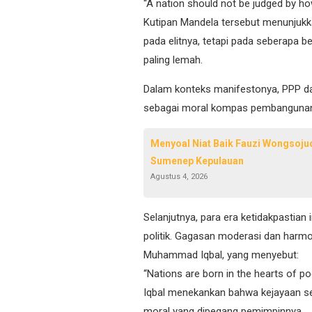
“A nation should not be judged by how 
Kutipan Mandela tersebut menunjuk
pada elitnya, tetapi pada seberapa b
paling lemah.
Dalam konteks manifestonya, PPP d
sebagai moral kompas pembangunan
Menyoal Niat Baik Fauzi Wongsoj
Sumenep Kepulauan
Agustus 4, 2026
Selanjutnya, para era ketidakpastia
politik. Gagasan moderasi dan harmon
Muhammad Iqbal, yang menyebut:
“Nations are born in the hearts of poe
Iqbal menekankan bahwa kejayaan se
moral yang dipegang pemimpinnya.