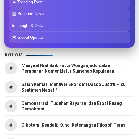
🔥 Trending Post
📰 Breaking News
📊 Insight & Data
🌍 Global Update
KOLOM
Menyoal Niat Baik Fauzi Wongsojudo dalam
#
Perubahan Nomenklatur Sumenep Kepulauan
Salah Kamar! Manuver Ekonomi Dasco Justru Picu
#
Sentimen Negatif
Demonstrasi, Tuduhan Bayaran, dan Erosi Ruang
#
Demokrasi
#
Dikotomi Kendali: Kunci Ketenangan Filosofi Teras