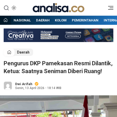
Lewati
ke
Situs berita online terpercaya
Analisa
konten
NASIONAL
DAERAH
KOLOM
PEMERINTAHAN
INTERN
Daerah
Pengurus DKP Pamekasan Resmi Dilantik,
Ketua: Saatnya Seniman Diberi Ruang!
Dwi Arifah
Senin, 13 April 2026 - 18:14 WIB