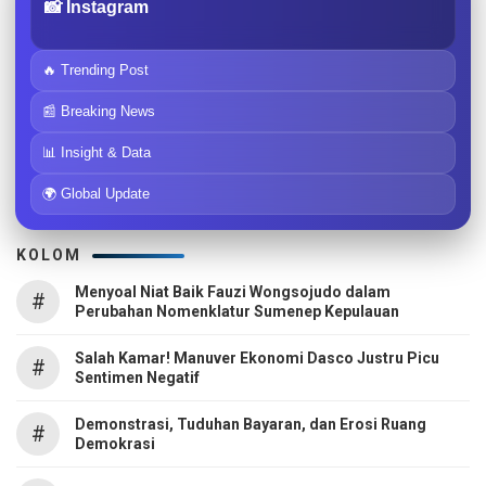
📸 Instagram
🔥 Trending Post
📰 Breaking News
📊 Insight & Data
🌍 Global Update
KOLOM
Menyoal Niat Baik Fauzi Wongsojudo dalam
#
Perubahan Nomenklatur Sumenep Kepulauan
Salah Kamar! Manuver Ekonomi Dasco Justru Picu
#
Sentimen Negatif
Demonstrasi, Tuduhan Bayaran, dan Erosi Ruang
#
Demokrasi