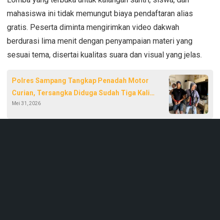
mahasiswa ini tidak memungut biaya pendaftaran alias
gratis. Peserta diminta mengirimkan video dakwah
berdurasi lima menit dengan penyampaian materi yang
sesuai tema, disertai kualitas suara dan visual yang jelas.
Polres Sampang Tangkap Penadah Motor
Curian, Tersangka Diduga Sudah Tiga Kali
Mei 31, 2026
Terima Hasil Kejahatan