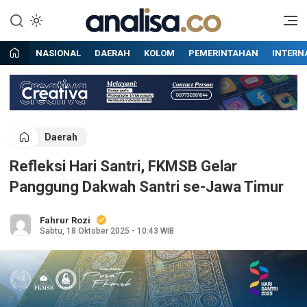
Lewati
ke
Situs berita online terpercaya
Analisa
konten
NASIONAL
DAERAH
KOLOM
PEMERINTAHAN
INTERN
Daerah
Refleksi Hari Santri, FKMSB Gelar
Panggung Dakwah Santri se-Jawa Timur
Fahrur Rozi
Sabtu, 18 Oktober 2025 - 10:43 WIB