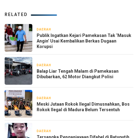
RELATED
DAERAH
1 hari yang lalu
Publik Ingatkan Kejari Pamekasan Tak ‘Masuk
Angin’ Usai Kembalikan Berkas Dugaan
Korupsi
DAERAH
1 hari yang lalu
Balap Liar Tengah Malam di Pamekasan
Dibubarkan, 62 Motor Diangkut Polisi
DAERAH
2 hari yang lalu
Meski Jutaan Rokok Ilegal Dimusnahkan, Bos
Rokok Ilegal di Madura Belum Tersentuh
DAERAH
1 minggu yang lalu
Tersangka Penganiayaan Difabel di Batuputih