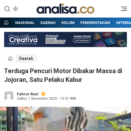
Lewati
ke
Situs berita online terpercaya
Analisa
konten
NASIONAL
DAERAH
KOLOM
PEMERINTAHAN
INTERN
Daerah
Terduga Pencuri Motor Dibakar Massa di
Jojoran, Satu Pelaku Kabur
Fahrur Rozi
Sabtu, 1 November 2025 - 15:41 WIB